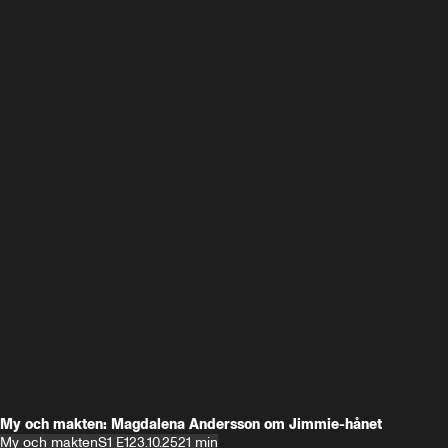
My och makten: Magdalena Andersson om Jimmie-hånet
My och makten
S1 E1
23.10.25
21 min