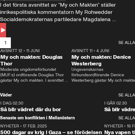
I det första avsnittet av ”My och Makten” ställer 
inrikespolitiska kommentatorn My Rohwedder 
Socialdemokraternas partiledare Magdalena 
Andersson till svars.
1
SE ALLA
AVSNITT 12
•
11 JUNI
26:27
AVSNITT 11
•
4 JUNI
2
My och makten: Douglas
My och makten: Denice
Thor
Westerberg
Moderata ungdomsförbundet 
Ungsvenskarnas 
(MUF:s) ordförande Douglas Thor 
förbundsordförande Denice 
gästar My och makten. I avsnittet 
Westerberg gästar My och makten.
diskuteras tonårsutvisningarna och 
avsnittet diskuteras migrationsfrå
hur Moderaterna ska locka väljare till 
och hur SD ska locka kvinnliga 
Väder
SE ALLA
valet i höst. 
väljare. 
I DAG 02:30
1:06
I GÅR 02:30
Så blir vädret där du bor
Så blir vädr
Senaste om konflikten i Mellanöstern
SE ALLA
NYHETER
•
17 FEB. 2025
0:45
NYHETER
•
16 F
500 dagar av krig i Gaza – se förödelsen
Nya vapen ti