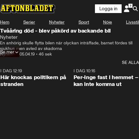
Logga in
Hem
Serier
Nyheter
Sport
Nöje
Livsstil
Tvååring död - blev påkörd av backande bil
Nyheter
En anhörig skulle flytta bilen när olyckan inträffade, barnet fördes till 
sjukhus men avled av skadorna
Se mer
Nyheter
•
05.04.19
•
46 sek
SE ALLA
I DAG 12:19
0:45
I DAG 10:16
Här knockas politikern på
Per-Inge fast i hemmet –
stranden
kan inte komma ut