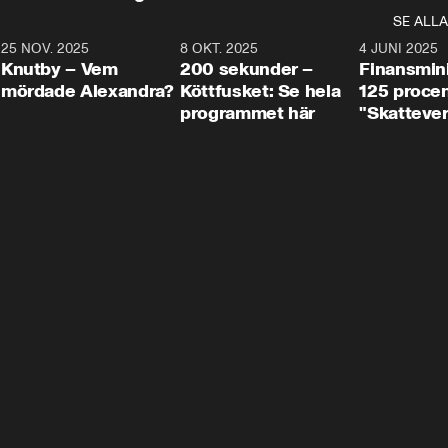
SE ALLA
3
25 NOV. 2025
31:05
8 OKT. 2025
4:29
4 JUNI 2025
Knutby – Vem
200 sekunder –
Finansmin
mördade Alexandra?
Köttfusket: Se hela
125 procent
programmet här
"Skattever
viktig uppg