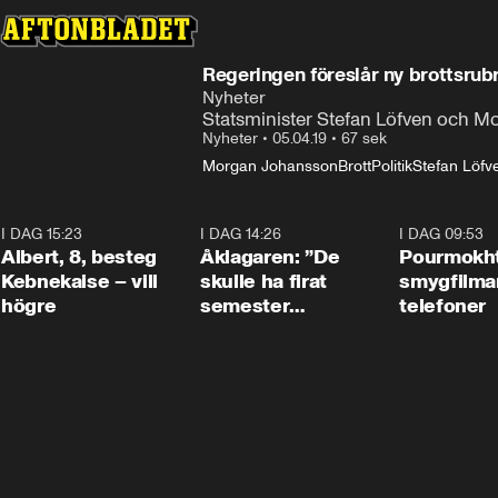
Regeringen föreslår ny brottsrubr
Nyheter
Statsminister Stefan Löfven och Mo
Nyheter
•
05.04.19
•
67 sek
Morgan Johansson
Brott
Politik
Stefan Löfv
I DAG 15:23
0:54
I DAG 14:26
1:54
I DAG 09:53
Albert, 8, besteg
Åklagaren: ”De
Pourmokht
Kebnekaise – vill
skulle ha firat
smygfilma
högre
semester
telefoner
tillsammans”