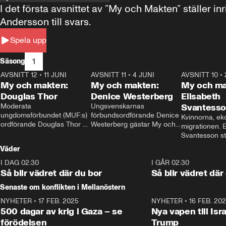
I det första avsnittet av ”My och Makten” ställe
Andersson till svars.
Spela upp
1
Säsong
AVSNITT 12
•
11 JUNI
26:27
AVSNITT 11
•
4 JUNI
23:40
AVSNITT 10
•
My och makten:
My och makten:
My och ma
Douglas Thor
Denice Westerberg
Elisabeth
Moderata 
Ungsvenskarnas 
Svantess
ungdomsförbundet (MUF:s) 
förbundsordförande Denice 
Kvinnorna, ek
ordförande Douglas Thor 
Westerberg gästar My och 
migrationen. E
gästar My och makten. I 
makten. I avsnittet 
Svantesson stäl
avsnittet diskuteras 
diskuteras migrationsfrågan 
när finansmini
Väder
tonårsutvisningarna och hur 
och hur SD ska locka 
Moderaterna ska locka 
kvinnliga väljare. 
I DAG 02:30
1:06
I GÅR 02:30
väljare till valet i höst. 
Så blir vädret där du bor
Så blir vädret där
Senaste om konflikten i Mellanöstern
NYHETER
•
17 FEB. 2025
0:45
NYHETER
•
16 FEB. 20
500 dagar av krig i Gaza – se
Nya vapen till Isr
förödelsen
Trump