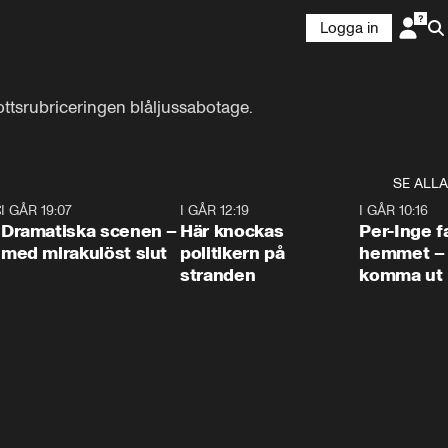
Logga in
ttsrubriceringen blåljussabotage.
SE ALLA
:30
6
I GÅR 19:07
0:42
I GÅR 12:19
0:45
I GÅR 10:16
Dramatiska scenen –
Här knockas
Per-Inge fa
med mirakulöst slut
politikern på
hemmet – 
stranden
komma ut