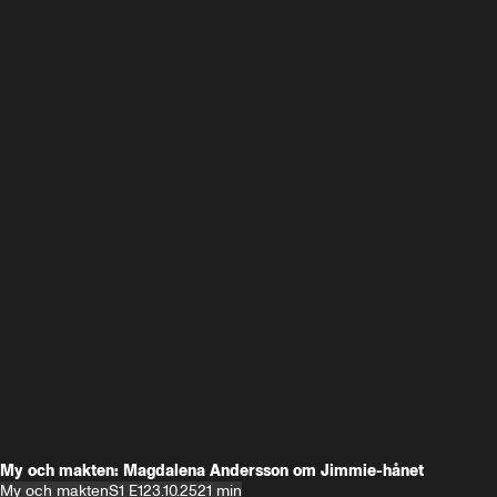
My och makten: Magdalena Andersson om Jimmie-hånet
My och makten
S1 E1
23.10.25
21 min