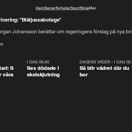
Hem
Serier
Nyheter
Sport
Nöje
Mer
Livsstil
icering: "Blåljussabotage"
rgan Johansson berättar om regeringens förslag på nya bro
en
1:36
I DAG 06:40
0:47
DAGENS VÄDER
•
I DAG 02
1:0
ari: S
Sex dödade i
Så blir vädret där du
r våra
skolskjutning
bor