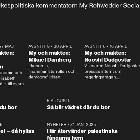
r inrikespolitiska kommentatorn My Rohwedder Soci
27 MAJ
3:51
AVSNITT 9
•
30 APRIL
24:00
AVSNITT 8
•
16 APRIL
25:1
kten:
My och makten:
My och makten:
Mikael Damberg
Nooshi Dadgostar
on
Ekonomin, 
V-ledaren Nooshi Dadgostar
finansministerrollen och 
pressas internt om 
onomin och 
demografikrisen. 
regeringsfrågan.

lisabeth 
Oppositionen ställs till svars 
I Aftonbladets 
ls till svars 
när Socialdemokraternas 
partiledarutfrågning ”My 
stern gästar 
Mikael Damberg gästar My 
och Makten” sätter hon ner 
My och Makten. 
och Makten. 
foten mot kritikerna:

1:06
5 AUGUSTI
1:0
– Vi ställer upp i val. Ska vi 
 du bor
Så blir vädret där du bor
vara med så sitter vi förstås 
25
1:22
NYHETER
•
21 JAN. 2025
0:5
ael – då hyllas
Här återvänder palestinska
fångarna hem