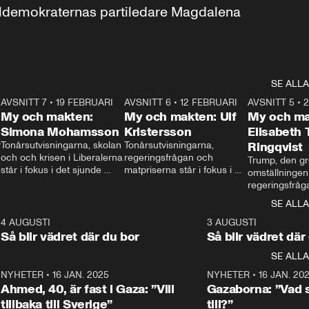
aldemokraternas partiledare Magdalena 
SE ALLA
7
AVSNITT 7
•
19 FEBRUARI
24:30
AVSNITT 6
•
12 FEBRUARI
27:30
AVSNITT 5
•
My och makten:
My och makten: Ulf
My och ma
Simona Mohamsson
Kristersson
Elisabeth
 
Tonårsutvisningarna, skolan 
Tonårsutvisningarna, 
Ringqvist
och och krisen i Liberalerna 
regeringsfrågan och 
Trump, den gr
står i fokus i det sjunde 
matpriserna står i fokus i 
omställningen
avsnittet av ”My och 
det sjätte avsnittet av ”My 
regeringsfråga
makten”. Se när 
och makten”. Se när 
centrum i det 
SE ALLA
Aftonbladets inrikespolitiska 
Aftonbladets inrikespolitiska 
avsnittet av ”
kommentator My 
kommentator My 
6
4 AUGUSTI
1:06
3 AUGUSTI
Makten”. Se nä
Rohwedder ställer 
Rohwedder ställer 
Så blir vädret där du bor
Så blir vädret där
Aftonbladets in
utbildnings- och 
statsminister Ulf Kristersson 
kommentator 
SE ALLA
integrationsminister Simona 
till svars.
Rohwedder stäl
Mohamsson till svars.
Centerpartiets
2
NYHETER
•
16 JAN. 2025
1:01
NYHETER
•
16 JAN. 20
Thand Ring till
Ahmed, 40, är fast i Gaza: ”Vill
Gazaborna: ”Vad s
tillbaka till Sverige”
till?”