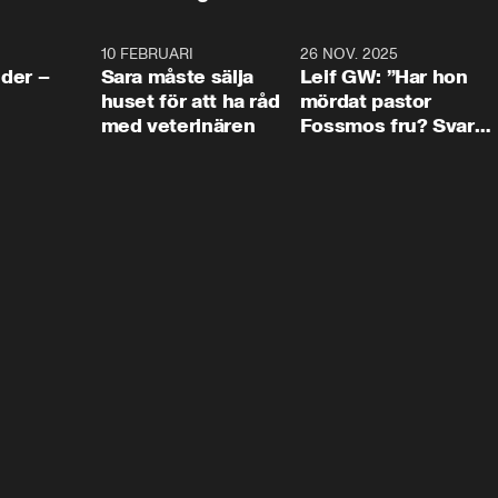
4:24
10 FEBRUARI
4:13
26 NOV. 2025
8:1
der –
Sara måste sälja
Leif GW: ”Har hon
huset för att ha råd
mördat pastor
med veterinären
Fossmos fru? Svar
nej.”