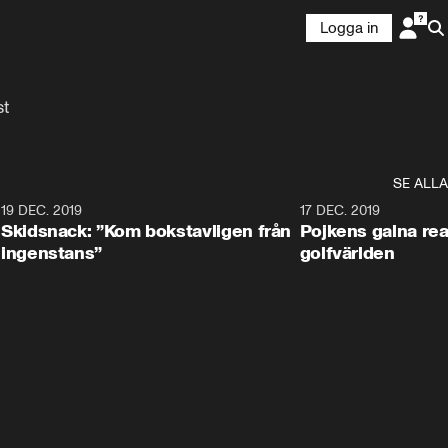
Logga in
st
SE ALLA
8
19 DEC. 2019
17 DEC. 2019
Skidsnack: ”Kom bokstavligen från
Pojkens galna rea
ingenstans”
golfvärlden