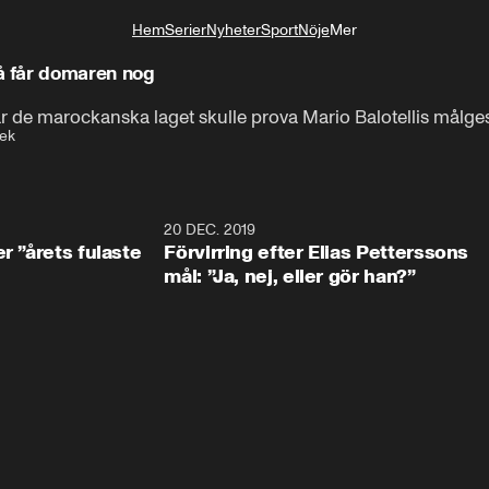
Hem
Serier
Nyheter
Sport
Nöje
Mer
Livsstil
 får domaren nog
när de marockanska laget skulle prova Mario Balotellis målge
ek
0:49
20 DEC. 2019
1:0
r ”årets fulaste
Förvirring efter Elias Petterssons
mål: ”Ja, nej, eller gör han?”