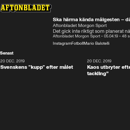
Ska härma kända målgesten – då
Aftonbladet Morgon Sport
Det gick inte riktigt som planerat 
Aftonbladet Morgon Sport
•
05.04.19
•
48 s
Instagram
Fotboll
Mario Balotelli
Senast
20 DEC. 2019
0:44
20 DEC. 2019
Svenskens "kupp" efter målet
Kaos utbryter efte
tackling”