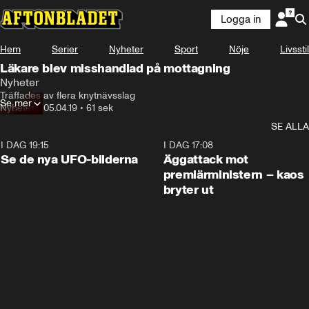
Logga in
Hem
Serier
Nyheter
Sport
Nöje
Livsstil
Läkare blev misshandlad på mottagning
Nyheter
Träffades av flera knytnävsslag
Se mer
Nyheter
•
05.04.19
•
61 sek
SE ALLA
I DAG 19:15
0:36
I DAG 17:08
Se de nya UFO-bilderna
Äggattack mot
premiärministern – kaos
bryter ut