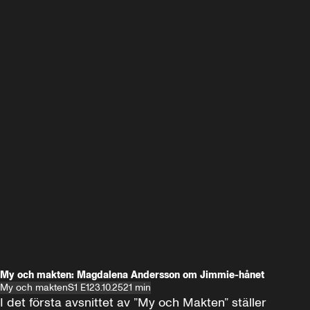
My och makten: Magdalena Andersson om Jimmie-hånet
My och makten
S1 E1
23.10.25
21 min
I det första avsnittet av ”My och Makten” ställer 