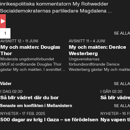
inrikespolitiska kommentatorn My Rohwedder 
Socialdemokraternas partiledare Magdalena 
Andersson till svars.
1
SE ALLA
AVSNITT 12
•
11 JUNI
26:27
AVSNITT 11
•
4 JUNI
2
My och makten: Douglas
My och makten: Denice
Thor
Westerberg
Moderata ungdomsförbundet 
Ungsvenskarnas 
(MUF:s) ordförande Douglas Thor 
förbundsordförande Denice 
gästar My och makten. I avsnittet 
Westerberg gästar My och makten.
diskuteras tonårsutvisningarna och 
avsnittet diskuteras migrationsfrå
hur Moderaterna ska locka väljare till 
och hur SD ska locka kvinnliga 
Väder
SE ALLA
valet i höst. 
väljare. 
I DAG 02:30
1:06
I GÅR 02:30
Så blir vädret där du bor
Så blir vädr
Senaste om konflikten i Mellanöstern
SE ALLA
NYHETER
•
17 FEB. 2025
0:45
NYHETER
•
16 F
500 dagar av krig i Gaza – se förödelsen
Nya vapen ti