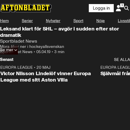
Logga in
Hem
Serier
Nyheter
Sport
Nöje
Livsstil
Leksand klart för SHL – avgör i sudden efter stor
dramatik
Sportbladet News
Mora åker ner i hockeyallsvenskan
Se mer
Sportbladet News
•
05.04.19
•
3 min
Senast
SE ALLA
EUROPA LEAGUE
•
20 MAJ
1:32
EUROPA LEAG
Victor Nilsson Lindelöf vinner Europa
Självmål frå
League med sitt Aston Villa