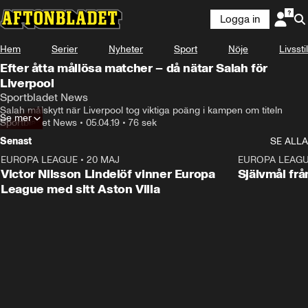
Logga in
Hem
Serier
Nyheter
Sport
Nöje
Livsstil
Efter åtta mållösa matcher – då nätar Salah för
Liverpool
Sportbladet News
Salah målskytt när Liverpool tog viktiga poäng i kampen om titeln
Se mer
Sportbladet News
•
05.04.19
•
76 sek
Senast
SE ALLA
EUROPA LEAGUE
•
20 MAJ
1:32
EUROPA LEAG
Victor Nilsson Lindelöf vinner Europa
Självmål frå
League med sitt Aston Villa