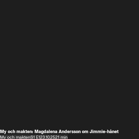
My och makten: Magdalena Andersson om Jimmie-hånet
My och makten
S1 E1
23.10.25
21 min