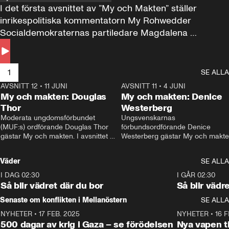
I det första avsnittet av ”My och Makten” ställer 
inrikespolitiska kommentatorn My Rohwedder 
Socialdemokraternas partiledare Magdalena 
Andersson till svars.
1
SE ALLA
AVSNITT 12
•
11 JUNI
26:27
AVSNITT 11
•
4 JUNI
2
My och makten: Douglas
My och makten: Denice
Thor
Westerberg
Moderata ungdomsförbundet 
Ungsvenskarnas 
(MUF:s) ordförande Douglas Thor 
förbundsordförande Denice 
gästar My och makten. I avsnittet 
Westerberg gästar My och makten.
diskuteras tonårsutvisningarna och 
avsnittet diskuteras migrationsfrå
hur Moderaterna ska locka väljare till 
och hur SD ska locka kvinnliga 
Väder
SE ALLA
valet i höst. 
väljare. 
I DAG 02:30
1:06
I GÅR 02:30
Så blir vädret där du bor
Så blir vädr
Senaste om konflikten i Mellanöstern
SE ALLA
NYHETER
•
17 FEB. 2025
0:45
NYHETER
•
16 F
500 dagar av krig i Gaza – se förödelsen
Nya vapen ti