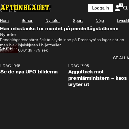
Logga in
Hem
Serier
Nyheter
Sport
Nöje
Livsstil
Han misstänks för mordet på pendeltågstationen
Nyheter
Pendeltågsresenärer fick ta skydd inne på Pressbyråns lager när en 
man blev ihjälskjuten i biljetthallen.
Se mer
Nyheter
•
06.04.19
•
79 sek
SE ALLA
I DAG 19:15
0:36
I DAG 17:08
Se de nya UFO-bilderna
Äggattack mot
premiärministern – kaos
bryter ut