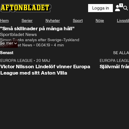
Logga in
Hem
Serier
Nyheter
Sport
Nöje
Livsstil
”Små skillnader på många håll”
Sportbladet News
Simon Banks analys efter Sverige–Tyskland
Se mer
Sportbladet News
•
06.04.19
•
4 min
Senast
SE ALLA
EUROPA LEAGUE
•
20 MAJ
1:32
EUROPA LEAG
Victor Nilsson Lindelöf vinner Europa
Självmål frå
League med sitt Aston Villa