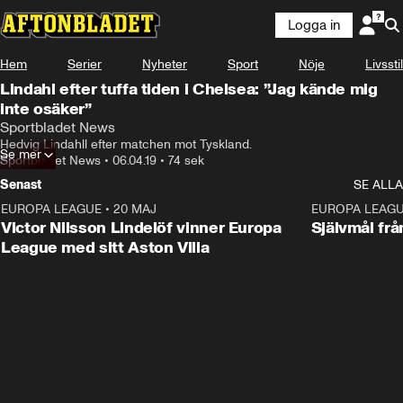
Logga in
Hem
Serier
Nyheter
Sport
Nöje
Livsstil
Lindahl efter tuffa tiden i Chelsea: ”Jag kände mig
inte osäker”
Sportbladet News
Hedvig Lindahll efter matchen mot Tyskland.
Se mer
Sportbladet News
•
06.04.19
•
74 sek
Senast
SE ALLA
EUROPA LEAGUE
•
20 MAJ
1:32
EUROPA LEAG
Victor Nilsson Lindelöf vinner Europa
Självmål frå
League med sitt Aston Villa