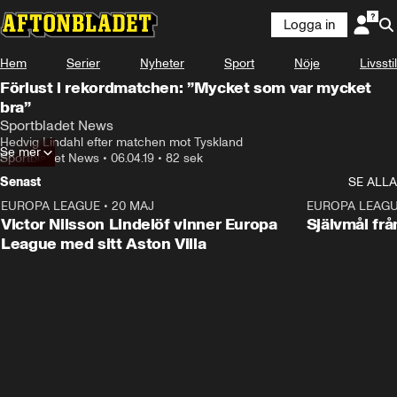
Logga in
Hem
Serier
Nyheter
Sport
Nöje
Livsstil
Förlust i rekordmatchen: ”Mycket som var mycket
bra”
Sportbladet News
Hedvig Lindahl efter matchen mot Tyskland
Se mer
Sportbladet News
•
06.04.19
•
82 sek
Senast
SE ALLA
EUROPA LEAGUE
•
20 MAJ
1:32
EUROPA LEAG
Victor Nilsson Lindelöf vinner Europa
Självmål frå
League med sitt Aston Villa