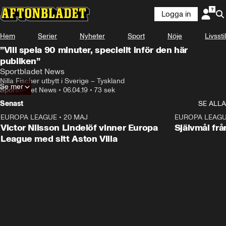
Logga in
Hem
Serier
Nyheter
Sport
Nöje
Livsstil
”Vill spela 90 minuter, speciellt inför den här
publiken”
Sportbladet News
Nilla Fischer utbytt i Sverige – Tyskland
Se mer
Sportbladet News
•
06.04.19
•
73 sek
Senast
SE ALLA
EUROPA LEAGUE
•
20 MAJ
1:32
EUROPA LEAG
Victor Nilsson Lindelöf vinner Europa
Självmål frå
League med sitt Aston Villa