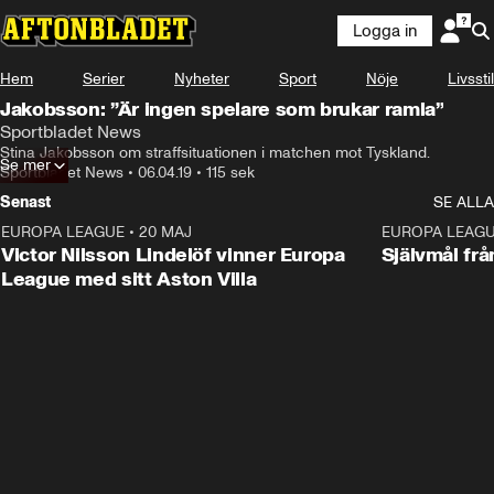
Logga in
Hem
Serier
Nyheter
Sport
Nöje
Livsstil
Jakobsson: ”Är ingen spelare som brukar ramla”
Sportbladet News
Stina Jakobsson om straffsituationen i matchen mot Tyskland.
Se mer
Sportbladet News
•
06.04.19
•
115 sek
Senast
SE ALLA
EUROPA LEAGUE
•
20 MAJ
1:32
EUROPA LEAG
Victor Nilsson Lindelöf vinner Europa
Självmål frå
League med sitt Aston Villa