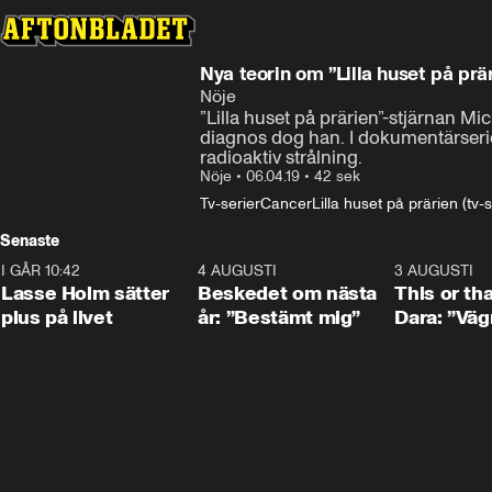
Nya teorin om ”Lilla huset på prä
Nöje
”Lilla huset på prärien”-stjärnan Mi
diagnos dog han. I dokumentärserien
radioaktiv strålning.
Nöje
•
06.04.19
•
42 sek
Tv-serier
Cancer
Lilla huset på prärien (tv-s
Senaste
I GÅR 10:42
1:04
4 AUGUSTI
0:24
3 AUGUSTI
Lasse Holm sätter
Beskedet om nästa
This or th
plus på livet
år: ”Bestämt mig”
Dara: ”Väg