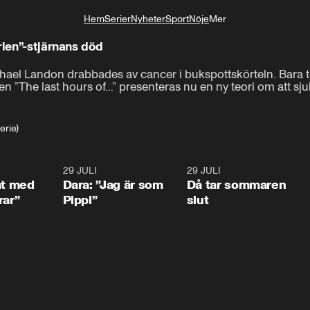
Hem
Serier
Nyheter
Sport
Nöje
Mer
Livsstil
rien”-stjärnans död
chael Landon drabbades av cancer i bukspottskörteln. Bara tolv
 ”The last hours of...” presenteras nu en ny teori om att s
erie)
1:02
29 JULI
0:41
29 JULI
0:3
at med
Dara: ”Jag är som
Då tar sommaren
rar”
Pippi”
slut