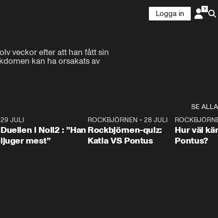
Logga in
 veckor efter att han fått sin 
jukdomen kan ha orsakats av 
SE ALLA
9
29 JULI
0:47
ROCKBJÖRNEN
•
28 JULI
0:15
ROCKBJÖRN
Duellen i Noll2 : ”Han
Rockbjörnen-quiz:
Hur väl kä
ljuger mest”
Katia VS Pontus
Pontus?