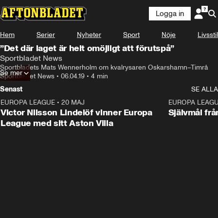
Logga in
Hem
Serier
Nyheter
Sport
Nöje
Livsstil
”Det där laget är helt omöjligt att förutspå”
Sportbladet News
Sportbladets Mats Wennerholm om kvalrysaren Oskarshamn–Timrå
Se mer
Sportbladet News
•
06.04.19
•
4 min
Senast
SE ALLA
EUROPA LEAGUE
•
20 MAJ
1:32
EUROPA LEAG
Victor Nilsson Lindelöf vinner Europa
Självmål frå
League med sitt Aston Villa