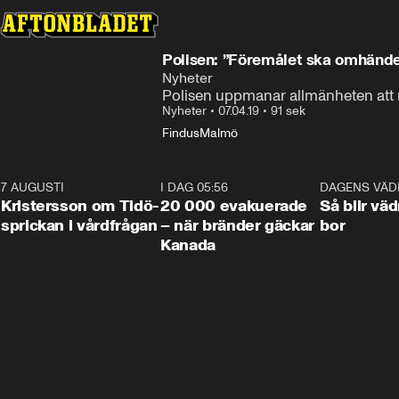
Polisen: ”Föremålet ska omhände
Nyheter
Polisen uppmanar allmänheten att 
Nyheter
•
07.04.19
•
91 sek
Findus
Malmö
7 AUGUSTI
0:42
I DAG 05:56
0:38
DAGENS VÄD
Kristersson om Tidö-
20 000 evakuerade
Så blir väd
sprickan i vårdfrågan
– när bränder gäckar
bor
Kanada