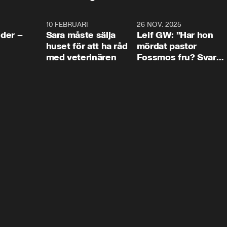
4:24
10 FEBRUARI
4:13
26 NOV. 2025
8:1
der –
Sara måste sälja
Leif GW: ”Har hon
huset för att ha råd
mördat pastor
med veterinären
Fossmos fru? Svar
nej.”