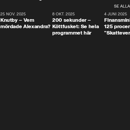
SE ALLA
3
25 NOV. 2025
31:05
8 OKT. 2025
4:29
4 JUNI 2025
Knutby – Vem
200 sekunder –
Finansmin
mördade Alexandra?
Köttfusket: Se hela
125 procent
programmet här
"Skattever
viktig uppg