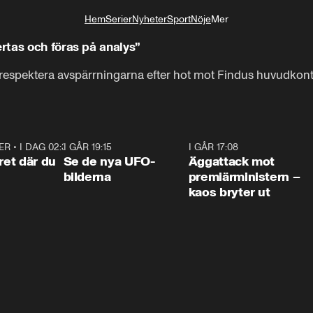
Hem
Serier
Nyheter
Sport
Nöje
Mer
Livsstil
rtas och föras på analys”
respektera avspärrningarna efter hot mot Findus huvudkon
ER
•
I DAG 02:30
1:06
I GÅR 19:15
0:36
I GÅR 17:08
0:3
ret där du
Se de nya UFO-
Äggattack mot
bilderna
premiärministern –
kaos bryter ut