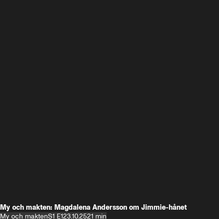
My och makten: Magdalena Andersson om Jimmie-hånet
My och makten
S1 E1
23.10.25
21 min