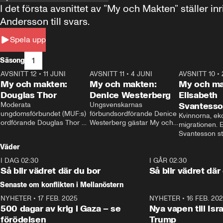
I det första avsnittet av ”My och Makten” ställe
Andersson till svars.
Spela upp
1
Säsong
AVSNITT 12
•
11 JUNI
26:27
AVSNITT 11
•
4 JUNI
23:40
AVSNITT 10
•
My och makten:
My och makten:
My och ma
Douglas Thor
Denice Westerberg
Elisabeth
Moderata 
Ungsvenskarnas 
Svantess
ungdomsförbundet (MUF:s) 
förbundsordförande Denice 
Kvinnorna, ek
ordförande Douglas Thor 
Westerberg gästar My och 
migrationen. E
gästar My och makten. I 
makten. I avsnittet 
Svantesson stäl
avsnittet diskuteras 
diskuteras migrationsfrågan 
när finansmini
Väder
tonårsutvisningarna och hur 
och hur SD ska locka 
Moderaterna ska locka 
kvinnliga väljare. 
I DAG 02:30
1:06
I GÅR 02:30
väljare till valet i höst. 
Så blir vädret där du bor
Så blir vädret där
Senaste om konflikten i Mellanöstern
NYHETER
•
17 FEB. 2025
0:45
NYHETER
•
16 FEB. 20
500 dagar av krig i Gaza – se
Nya vapen till Isr
förödelsen
Trump