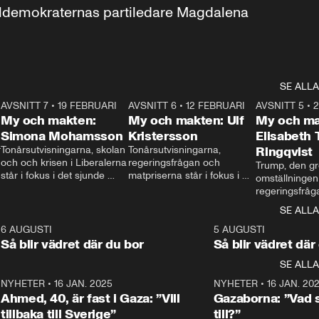
aldemokraternas partiledare Magdalena 
SE ALLA
7
AVSNITT 7
•
19 FEBRUARI
24:30
AVSNITT 6
•
12 FEBRUARI
27:30
AVSNITT 5
•
My och makten:
My och makten: Ulf
My och ma
Simona Mohamsson
Kristersson
Elisabeth
 
Tonårsutvisningarna, skolan 
Tonårsutvisningarna, 
Ringqvist
och och krisen i Liberalerna 
regeringsfrågan och 
Trump, den gr
står i fokus i det sjunde 
matpriserna står i fokus i 
omställningen
avsnittet av ”My och 
det sjätte avsnittet av ”My 
regeringsfråga
makten”. Se när 
och makten”. Se när 
centrum i det 
SE ALLA
Aftonbladets inrikespolitiska 
Aftonbladets inrikespolitiska 
avsnittet av ”
kommentator My 
kommentator My 
6
6 AUGUSTI
1:06
5 AUGUSTI
Makten”. Se nä
Rohwedder ställer 
Rohwedder ställer 
Så blir vädret där du bor
Så blir vädret där
Aftonbladets in
utbildnings- och 
statsminister Ulf Kristersson 
kommentator 
SE ALLA
integrationsminister Simona 
till svars.
Rohwedder stäl
Mohamsson till svars.
Centerpartiets
2
NYHETER
•
16 JAN. 2025
1:01
NYHETER
•
16 JAN. 20
Thand Ring till
Ahmed, 40, är fast i Gaza: ”Vill
Gazaborna: ”Vad s
tillbaka till Sverige”
till?”