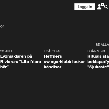
Logga in
tor
SE ALLA
7
23 JULI
2:02
I GÅR 13:46
0:55
I GÅR 10:40
Lyxmäklaren på
Heffners
Rituals sl
Rivieran: "Lite friare
swingerklubb lockar
bebisparf
här"
kändisar
”Sjukaste”