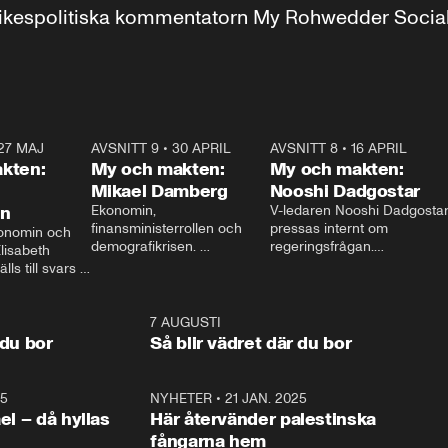
r inrikespolitiska kommentatorn My Rohwedder Soci
27 MAJ
3:51
AVSNITT 9
•
30 APRIL
24:00
AVSNITT 8
•
16 APRIL
25:1
kten:
My och makten:
My och makten:
Mikael Damberg
Nooshi Dadgostar
on
Ekonomin, 
V-ledaren Nooshi Dadgostar
finansministerrollen och 
pressas internt om 
onomin och 
demografikrisen. 
regeringsfrågan.

lisabeth 
Oppositionen ställs till svars 
I Aftonbladets 
ls till svars 
när Socialdemokraternas 
partiledarutfrågning ”My 
stern gästar 
Mikael Damberg gästar My 
och Makten” sätter hon ner 
My och Makten. 
och Makten. 
foten mot kritikerna:

1:06
7 AUGUSTI
1:0
– Vi ställer upp i val. Ska vi 
 du bor
Så blir vädret där du bor
vara med så sitter vi förstås 
25
1:22
NYHETER
•
21 JAN. 2025
0:5
ael – då hyllas
Här återvänder palestinska
fångarna hem