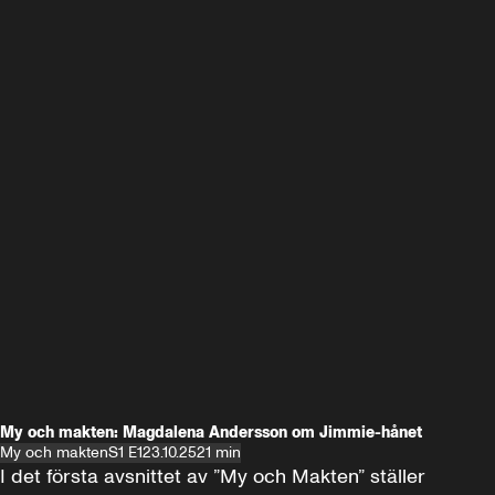
My och makten: Magdalena Andersson om Jimmie-hånet
My och makten
S1 E1
23.10.25
21 min
I det första avsnittet av ”My och Makten” ställer 