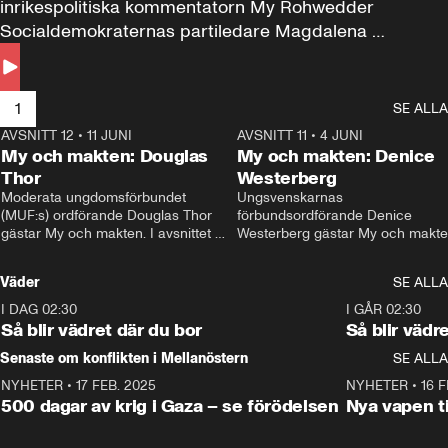
inrikespolitiska kommentatorn My Rohwedder 
Socialdemokraternas partiledare Magdalena 
Andersson till svars.
1
SE ALLA
AVSNITT 12
•
11 JUNI
26:27
AVSNITT 11
•
4 JUNI
2
My och makten: Douglas
My och makten: Denice
Thor
Westerberg
Moderata ungdomsförbundet 
Ungsvenskarnas 
(MUF:s) ordförande Douglas Thor 
förbundsordförande Denice 
gästar My och makten. I avsnittet 
Westerberg gästar My och makten.
diskuteras tonårsutvisningarna och 
avsnittet diskuteras migrationsfrå
hur Moderaterna ska locka väljare till 
och hur SD ska locka kvinnliga 
Väder
SE ALLA
valet i höst. 
väljare. 
I DAG 02:30
1:06
I GÅR 02:30
Så blir vädret där du bor
Så blir vädr
Senaste om konflikten i Mellanöstern
SE ALLA
NYHETER
•
17 FEB. 2025
0:45
NYHETER
•
16 F
500 dagar av krig i Gaza – se förödelsen
Nya vapen ti