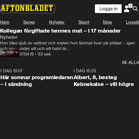
Logga in
Hem
Serier
Nyheter
Sport
Nöje
Livsstil
Kollegan förgiftade hennes mat – i 17 månader
Nyheter
Hon blev sjuk av vattnet och maten hon lämnat kvar på jobbet – igen 
och igen under ett och ett halvt år.

Se mer
Nyheter
•
07.04.19
•
33 sek
Övervakningsfilmerna avslöjade den skyldige: Hennes kollega.
SE ALLA
I DAG 19:07
0:45
I DAG 15:23
Här somnar programledaren
Albert, 8, besteg
– i sändning
Kebnekaise – vill högre