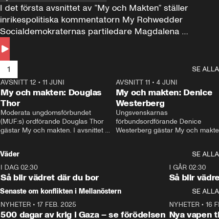
I det första avsnittet av ”My och Makten” ställer 
inrikespolitiska kommentatorn My Rohwedder 
Socialdemokraternas partiledare Magdalena 
Andersson till svars.
1
SE ALLA
AVSNITT 12
•
11 JUNI
26:27
AVSNITT 11
•
4 JUNI
2
My och makten: Douglas
My och makten: Denice
Thor
Westerberg
Moderata ungdomsförbundet 
Ungsvenskarnas 
(MUF:s) ordförande Douglas Thor 
förbundsordförande Denice 
gästar My och makten. I avsnittet 
Westerberg gästar My och makten.
diskuteras tonårsutvisningarna och 
avsnittet diskuteras migrationsfrå
hur Moderaterna ska locka väljare till 
och hur SD ska locka kvinnliga 
Väder
SE ALLA
valet i höst. 
väljare. 
I DAG 02:30
1:06
I GÅR 02:30
Så blir vädret där du bor
Så blir vädr
Senaste om konflikten i Mellanöstern
SE ALLA
NYHETER
•
17 FEB. 2025
0:45
NYHETER
•
16 F
500 dagar av krig i Gaza – se förödelsen
Nya vapen ti