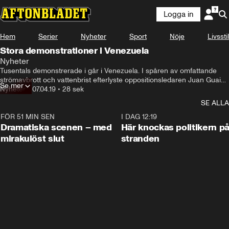
Logga in
Hem
Serier
Nyheter
Sport
Nöje
Livsstil
Stora demonstrationer i Venezuela
Nyheter
Tusentals demonstrerade i går i Venezuela. I spåren av omfattande 
strömavbrott och vattenbrist efterlyste oppositionsledaren Juan Guaidó 
Se mer
ökad press mot president Nicolás Maduros regim. Samtidigt deltog 
Nyheter
•
07.04.19
•
28 sek
tusentals anhängare till presidenten i en motdemonstration.
SE ALLA
FÖR 51 MIN SEN
0:42
I DAG 12:19
Dramatiska scenen – med
Här knockas politikern p
mirakulöst slut
stranden