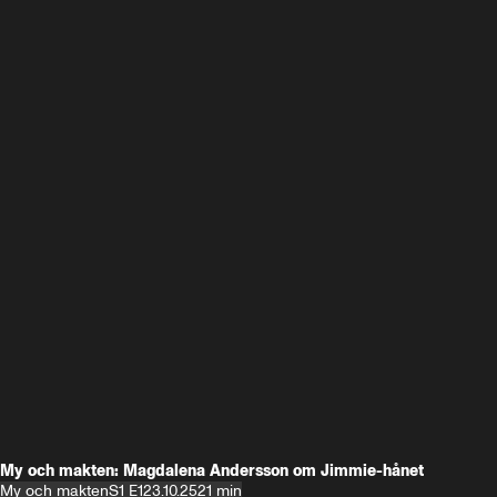
My och makten: Magdalena Andersson om Jimmie-hånet
My och makten
S1 E1
23.10.25
21 min