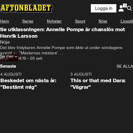
Logga in
Hem
Serier
Nyheter
Sport
Nöje
Livsstil
Se utklassningen: Annelie Pompe är chanslös mot
Henrik Larsson
Nöje
Det blev fridykaren Annelie Pompe som åkte ut under söndagens 
avsnitt av ”Mästarnas mästare”. 

Se mer
Nöje
•
07.04.19
•
26 sek
Det hela avgjordes i en nattduell mot Henrik Larsson.

Senaste
SE ALLA
– Jag hade feber, säger hon.
4 AUGUSTI
0:24
3 AUGUSTI
Beskedet om nästa år:
This or that med Dara:
”Bestämt mig”
”Vägrar”