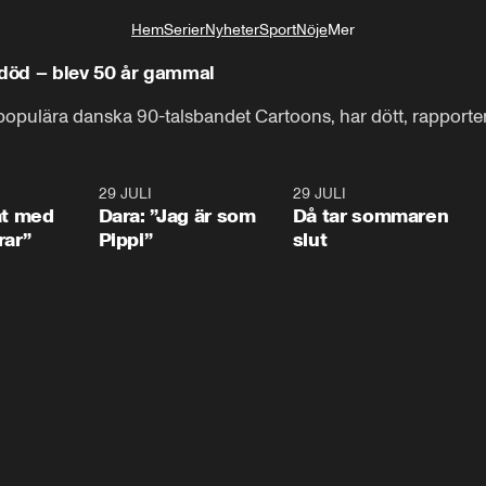
Hem
Serier
Nyheter
Sport
Nöje
Mer
Livsstil
 död – blev 50 år gammal
t populära danska 90-talsbandet Cartoons, har dött, rapporte
1:02
29 JULI
0:41
29 JULI
0:3
at med
Dara: ”Jag är som
Då tar sommaren
rar”
Pippi”
slut