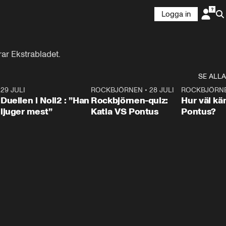
Logga in
rar Ekstrabladet.
SE ALLA
9
29 JULI
0:47
ROCKBJÖRNEN
•
28 JULI
0:15
ROCKBJÖRN
Duellen i Noll2 : ”Han
Rockbjörnen-quiz:
Hur väl kä
ljuger mest”
Katia VS Pontus
Pontus?