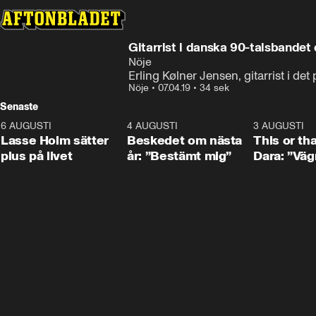
Gitarrist i danska 90-talsbandet
Nöje
Erling Kølner Jensen, gitarrist i de
Nöje
•
07.04.19
•
34 sek
Senaste
6 AUGUSTI
1:04
4 AUGUSTI
0:24
3 AUGUSTI
Lasse Holm sätter
Beskedet om nästa
This or th
plus på livet
år: ”Bestämt mig”
Dara: ”Väg