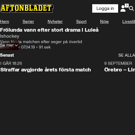
Logga in
Hem
Serier
Nyheter
Sport
Nöje
Livsstil
Frölunda vann efter stort drama i Luleå
Ishockey
Vann första matchen efter seger på övertid
Se mer
Ishockey
•
07.04.19
•
91 sek
Senast
SE ALLA
I GÅR 18:26
2:19
9 SEPTEMBER
Plus
Straffar avgjorde årets första match
Örebro – Li