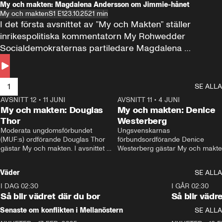
My och makten: Magdalena Andersson om Jimmie-hånet
My och makten
S1 E1
23.10.25
21 min
I det första avsnittet av ”My och Makten” ställer 
inrikespolitiska kommentatorn My Rohwedder 
Socialdemokraternas partiledare Magdalena 
Andersson till svars.
1
SE ALLA
AVSNITT 12
•
11 JUNI
26:27
AVSNITT 11
•
4 JUNI
2
My och makten: Douglas
My och makten: Denice
Thor
Westerberg
Moderata ungdomsförbundet 
Ungsvenskarnas 
(MUF:s) ordförande Douglas Thor 
förbundsordförande Denice 
gästar My och makten. I avsnittet 
Westerberg gästar My och makten.
diskuteras tonårsutvisningarna och 
avsnittet diskuteras migrationsfrå
hur Moderaterna ska locka väljare till 
och hur SD ska locka kvinnliga 
Väder
SE ALLA
valet i höst. 
väljare. 
I DAG 02:30
1:06
I GÅR 02:30
Så blir vädret där du bor
Så blir vädr
Senaste om konflikten i Mellanöstern
SE ALLA