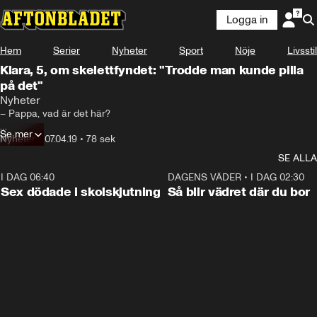
Logga in
Hem
Serier
Nyheter
Sport
Nöje
Livsstil
Klara, 5, om skelettfyndet: "Trodde man kunde pilla
på det"
Nyheter
– Pappa, vad är det här? 

Se mer
Viktor Bergsten, 41, såg på sin dotter i parken i Skövde. 

Nyheter
•
07.04.19
•
78 sek
SE ALLA
I handen höll Klara, 5, en käke.
I DAG 06:40
0:35
DAGENS VÄDER
•
I DAG 02:30
Sex dödade i skolskjutning
Så blir vädret där du bor