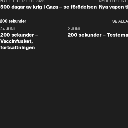
NYHETER
•
17 FEB. 2025
0:45
NYHETER
•
16 F
500 dagar av krig i Gaza – se förödelsen
Nya vapen ti
200 sekunder
SE ALLA
24 JUNI
5:00
2 JUNI
200 sekunder –
200 sekunder – Testern
Vaccinfusket,
fortsättningen