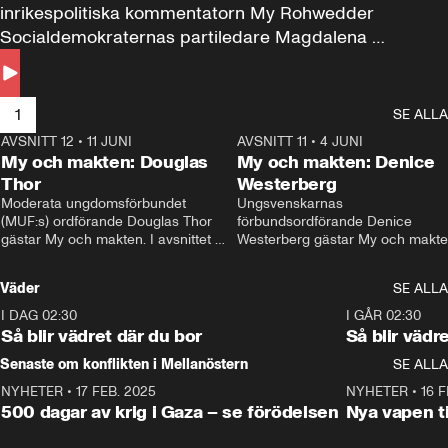
inrikespolitiska kommentatorn My Rohwedder 
Socialdemokraternas partiledare Magdalena 
Andersson till svars.
1
SE ALLA
AVSNITT 12
•
11 JUNI
26:27
AVSNITT 11
•
4 JUNI
2
My och makten: Douglas
My och makten: Denice
Thor
Westerberg
Moderata ungdomsförbundet 
Ungsvenskarnas 
(MUF:s) ordförande Douglas Thor 
förbundsordförande Denice 
gästar My och makten. I avsnittet 
Westerberg gästar My och makten.
diskuteras tonårsutvisningarna och 
avsnittet diskuteras migrationsfrå
hur Moderaterna ska locka väljare till 
och hur SD ska locka kvinnliga 
Väder
SE ALLA
valet i höst. 
väljare. 
I DAG 02:30
1:06
I GÅR 02:30
Så blir vädret där du bor
Så blir vädr
Senaste om konflikten i Mellanöstern
SE ALLA
NYHETER
•
17 FEB. 2025
0:45
NYHETER
•
16 F
500 dagar av krig i Gaza – se förödelsen
Nya vapen ti