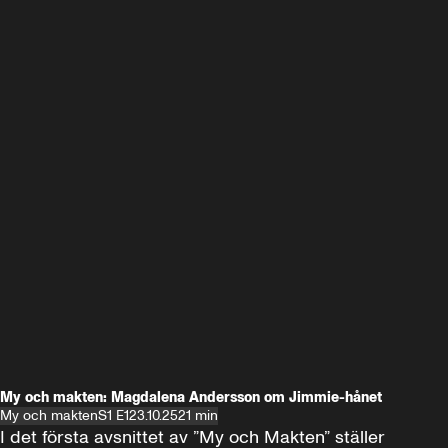
My och makten: Magdalena Andersson om Jimmie-hånet
My och makten
S1 E1
23.10.25
21 min
I det första avsnittet av ”My och Makten” ställer 