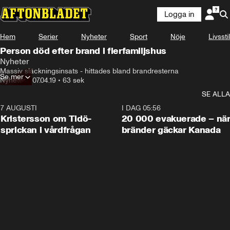
Logga in
Hem
Serier
Nyheter
Sport
Nöje
Livsstil
Person död efter brand i flerfamiljshus
Nyheter
Massiv släckningsinsats - hittades bland brandresterna
Se mer
Nyheter
•
07.04.19
•
63 sek
SE ALLA
7 AUGUSTI
0:42
I DAG 05:56
Kristersson om Tidö-
20 000 evakuerade – nä
sprickan i vårdfrågan
bränder gäckar Kanada