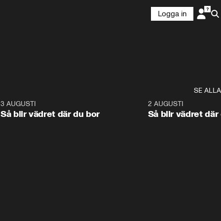
Logga in
SE ALLA
6
3 AUGUSTI
1:06
2 AUGUSTI
Så blir vädret där du bor
Så blir vädret där