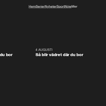
Hem
Serier
Nyheter
Sport
Nöje
Mer
Livsstil
1:06
4 AUGUSTI
1:0
 du bor
Så blir vädret där du bor