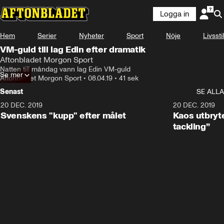
Logga in
Hem
Serier
Nyheter
Sport
Nöje
Livsstil
VM-guld till lag Edin efter dramatik
Aftonbladet Morgon Sport
Natten till måndag vann lag Edin VM-guld
Se mer
Aftonbladet Morgon Sport
•
08.04.19
•
41 sek
Senast
SE ALLA
20 DEC. 2019
0:44
20 DEC. 2019
Svenskens "kupp" efter målet
Kaos utbryte
tackling”