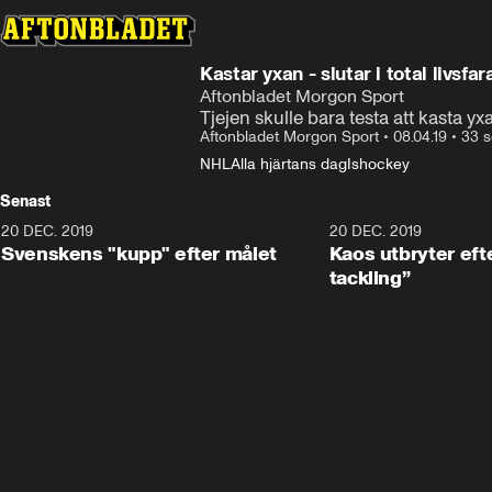
Kastar yxan - slutar i total livsfar
Aftonbladet Morgon Sport
Tjejen skulle bara testa att kasta yx
Aftonbladet Morgon Sport
•
08.04.19
•
33 s
NHL
Alla hjärtans dag
Ishockey
Senast
20 DEC. 2019
0:44
20 DEC. 2019
Svenskens "kupp" efter målet
Kaos utbryter efte
tackling”