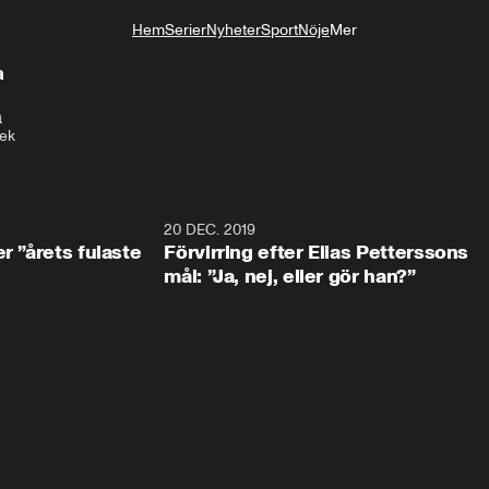
Hem
Serier
Nyheter
Sport
Nöje
Mer
Livsstil
a
a
ek
0:49
20 DEC. 2019
1:0
r ”årets fulaste
Förvirring efter Elias Petterssons
mål: ”Ja, nej, eller gör han?”