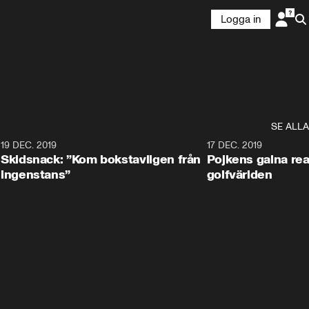
Logga in
SE ALLA
8
19 DEC. 2019
17 DEC. 2019
Skidsnack: ”Kom bokstavligen från
Pojkens galna rea
ingenstans”
golfvärlden