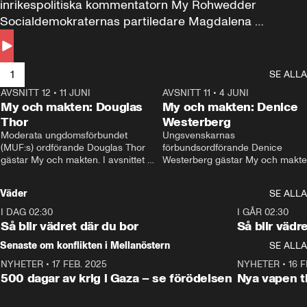
inrikespolitiska kommentatorn My Rohwedder 
Socialdemokraternas partiledare Magdalena 
Andersson till svars.
1
SE ALLA
AVSNITT 12
•
11 JUNI
26:27
AVSNITT 11
•
4 JUNI
2
My och makten: Douglas
My och makten: Denice
Thor
Westerberg
Moderata ungdomsförbundet 
Ungsvenskarnas 
(MUF:s) ordförande Douglas Thor 
förbundsordförande Denice 
gästar My och makten. I avsnittet 
Westerberg gästar My och makten.
diskuteras tonårsutvisningarna och 
avsnittet diskuteras migrationsfrå
hur Moderaterna ska locka väljare till 
och hur SD ska locka kvinnliga 
Väder
SE ALLA
valet i höst. 
väljare. 
I DAG 02:30
1:06
I GÅR 02:30
Så blir vädret där du bor
Så blir vädr
Senaste om konflikten i Mellanöstern
SE ALLA
NYHETER
•
17 FEB. 2025
0:45
NYHETER
•
16 F
500 dagar av krig i Gaza – se förödelsen
Nya vapen ti