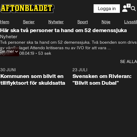
Logga in
Hem
Serier
Nyheter
Sport
Nöje
Livsstil
Här ska två personer ta hand om 52 demenssjuka
Nyheter
Två personer ska ta hand om 52 demenssjuka. Två boenden som drivs 
av vårdbolaget Attendo kritiseras nu av IVO för att vara 
Se mer
underbemannade. Samtidigt gör vårdkoncernen stora vinster.
Nyheter
•
08.04.19
•
53 sek
SE ALLA
30 JUNI
1:24
23 JULI
Kommunen som blivit en
Svensken om Rivieran:
tillflyktsort för skuldsatta
"Blivit som Dubai"