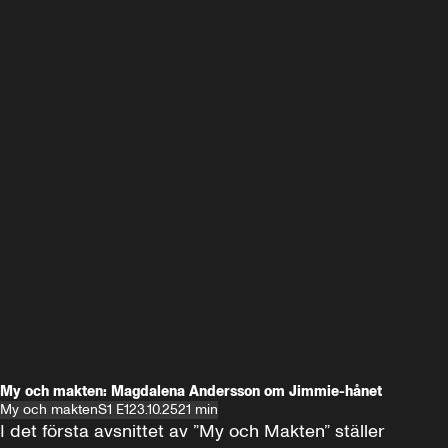
My och makten: Magdalena Andersson om Jimmie-hånet
My och makten
S1 E1
23.10.25
21 min
I det första avsnittet av ”My och Makten” ställer 