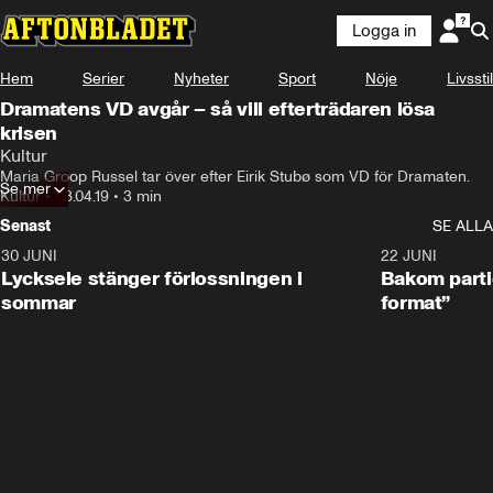
Logga in
Hem
Serier
Nyheter
Sport
Nöje
Livsstil
Dramatens VD avgår – så vill efterträdaren lösa
krisen
Kultur
Maria Groop Russel tar över efter Eirik Stubø som VD för Dramaten.
Se mer
Kultur
•
08.04.19
•
3 min
Senast
SE ALLA
30 JUNI
0:49
22 JUNI
Lycksele stänger förlossningen i
Bakom partie
sommar
format”