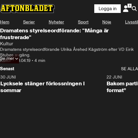
Logga in
Hem
Serier
Nyheter
Sport
Nöje
Livsstil
Dramatens styrelseordförande: "Många är
frustrerade"
Kultur
Dramatens styrelseordförande Ulrika Årehed Kågström efter VD Eirik 
Stubøs avgång.
Se mer
Kultur
•
08.04.19
•
4 min
Senast
SE ALLA
30 JUNI
0:49
22 JUNI
Lycksele stänger förlossningen i
Bakom partie
sommar
format”