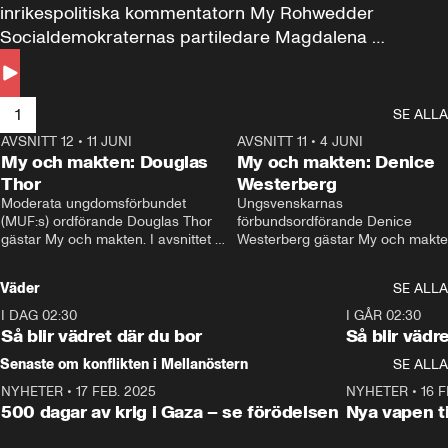
inrikespolitiska kommentatorn My Rohwedder 
Socialdemokraternas partiledare Magdalena 
Andersson till svars.
1
SE ALLA
AVSNITT 12
•
11 JUNI
26:27
AVSNITT 11
•
4 JUNI
2
My och makten: Douglas
My och makten: Denice
Thor
Westerberg
Moderata ungdomsförbundet 
Ungsvenskarnas 
(MUF:s) ordförande Douglas Thor 
förbundsordförande Denice 
gästar My och makten. I avsnittet 
Westerberg gästar My och makten.
diskuteras tonårsutvisningarna och 
avsnittet diskuteras migrationsfrå
hur Moderaterna ska locka väljare till 
och hur SD ska locka kvinnliga 
Väder
SE ALLA
valet i höst. 
väljare. 
I DAG 02:30
1:06
I GÅR 02:30
Så blir vädret där du bor
Så blir vädr
Senaste om konflikten i Mellanöstern
SE ALLA
NYHETER
•
17 FEB. 2025
0:45
NYHETER
•
16 F
500 dagar av krig i Gaza – se förödelsen
Nya vapen ti