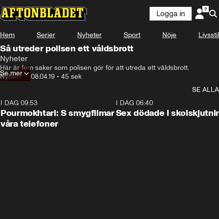
Logga in
Hem
Serier
Nyheter
Sport
Nöje
Livsstil
Så utreder polisen ett våldsbrott
Nyheter
Här är fem saker som polisen gör för att utreda ett våldsbrott.
Se mer
Nyheter
•
08.04.19
•
45 sek
SE ALLA
I DAG 09:53
1:36
I DAG 06:40
Pourmokhtari: S smygfilmar
Sex dödade i skolskjutni
våra telefoner