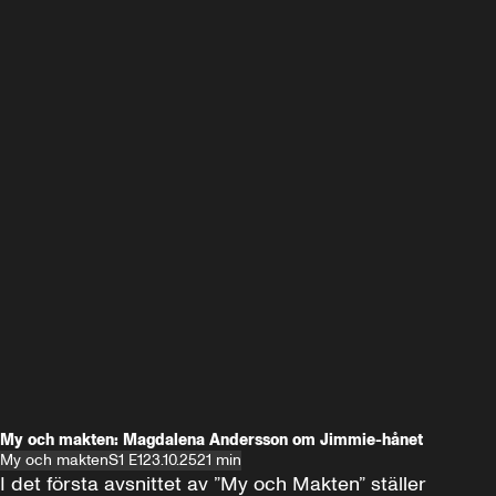
My och makten: Magdalena Andersson om Jimmie-hånet
My och makten
S1 E1
23.10.25
21 min
I det första avsnittet av ”My och Makten” ställer 