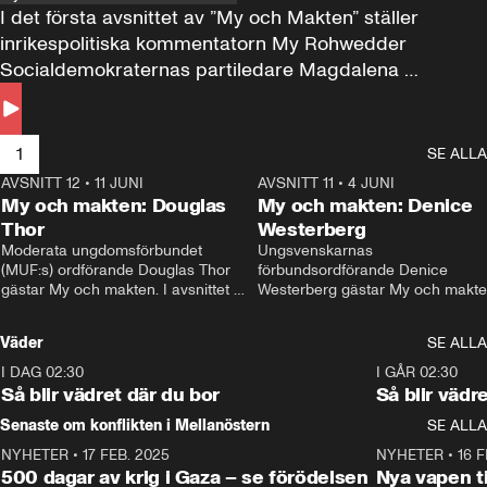
I det första avsnittet av ”My och Makten” ställer 
inrikespolitiska kommentatorn My Rohwedder 
Socialdemokraternas partiledare Magdalena 
Andersson till svars.
1
SE ALLA
AVSNITT 12
•
11 JUNI
26:27
AVSNITT 11
•
4 JUNI
2
My och makten: Douglas
My och makten: Denice
Thor
Westerberg
Moderata ungdomsförbundet 
Ungsvenskarnas 
(MUF:s) ordförande Douglas Thor 
förbundsordförande Denice 
gästar My och makten. I avsnittet 
Westerberg gästar My och makten.
diskuteras tonårsutvisningarna och 
avsnittet diskuteras migrationsfrå
hur Moderaterna ska locka väljare till 
och hur SD ska locka kvinnliga 
Väder
SE ALLA
valet i höst. 
väljare. 
I DAG 02:30
1:06
I GÅR 02:30
Så blir vädret där du bor
Så blir vädr
Senaste om konflikten i Mellanöstern
SE ALLA
NYHETER
•
17 FEB. 2025
0:45
NYHETER
•
16 F
500 dagar av krig i Gaza – se förödelsen
Nya vapen ti