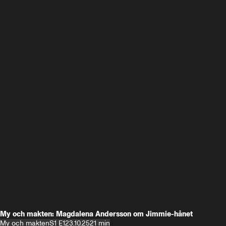
My och makten: Magdalena Andersson om Jimmie-hånet
My och makten
S1 E1
23.10.25
21 min