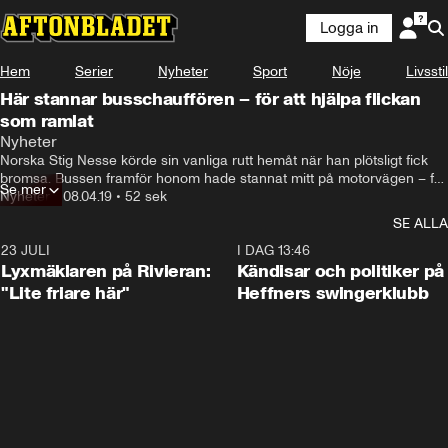
Logga in
Hem
Serier
Nyheter
Sport
Nöje
Livsstil
Här stannar busschauffören – för att hjälpa flickan
som ramlat
Nyheter
Norska Stig Nesse körde sin vanliga rutt hemåt när han plötsligt fick 
bromsa. Bussen framför honom hade stannat mitt på motorvägen – för 
Se mer
att hjälpa en liten flicka som ramlat av sin cykel.
Nyheter
•
08.04.19
•
52 sek
SE ALLA
23 JULI
2:02
I DAG 13:46
Lyxmäklaren på Rivieran:
Kändisar och politiker på
"Lite friare här"
Heffners swingerklubb