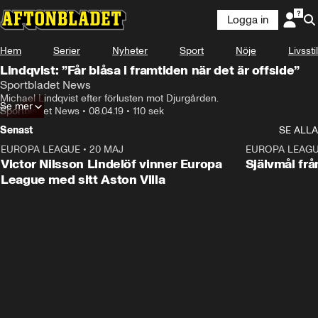
Logga in
Hem
Serier
Nyheter
Sport
Nöje
Livsstil
Lindqvist: ”Får blåsa i framtiden när det är offside”
Sportbladet News
Michael Lindqvist efter förlusten mot Djurgården.
Se mer
Sportbladet News
•
08.04.19
•
110 sek
Senast
SE ALLA
EUROPA LEAGUE
•
20 MAJ
1:32
EUROPA LEAG
Victor Nilsson Lindelöf vinner Europa
Självmål frå
League med sitt Aston Villa