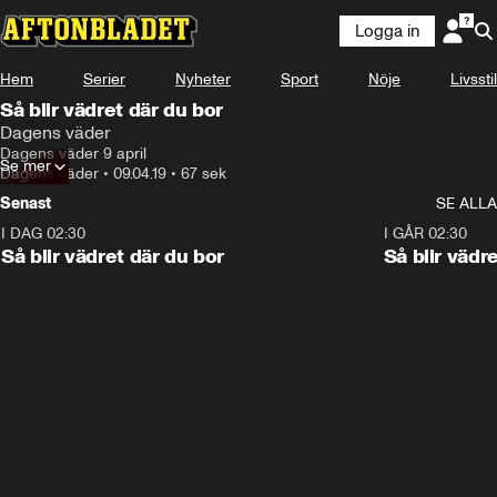
Logga in
Hem
Serier
Nyheter
Sport
Nöje
Livsstil
Så blir vädret där du bor
Dagens väder
Dagens väder 9 april
Se mer
Dagens väder
•
09.04.19
•
67 sek
Senast
SE ALLA
I DAG 02:30
1:06
I GÅR 02:30
Så blir vädret där du bor
Så blir vädr