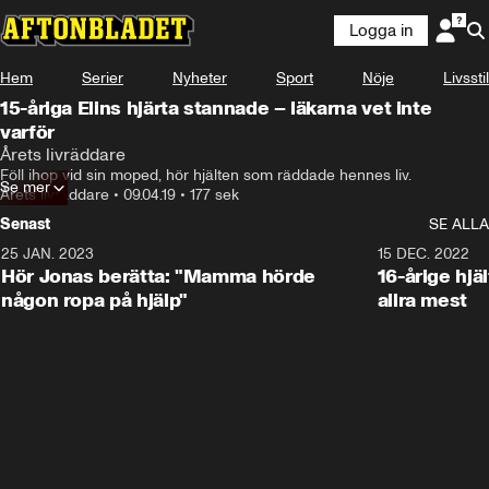
Logga in
Hem
Serier
Nyheter
Sport
Nöje
Livsstil
15-åriga Elins hjärta stannade – läkarna vet inte
varför
Årets livräddare
Föll ihop vid sin moped, hör hjälten som räddade hennes liv.
Se mer
Årets livräddare
•
09.04.19
•
177 sek
Senast
SE ALLA
25 JAN. 2023
1:59
15 DEC. 2022
Hör Jonas berätta: "Mamma hörde
16-årige hjä
någon ropa på hjälp"
allra mest