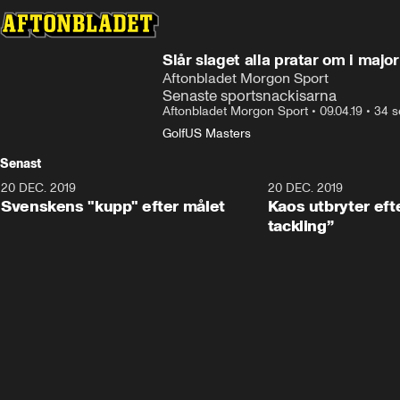
Slår slaget alla pratar om i majo
Aftonbladet Morgon Sport
Senaste sportsnackisarna
Aftonbladet Morgon Sport
•
09.04.19
•
34 s
Golf
US Masters
Senast
20 DEC. 2019
0:44
20 DEC. 2019
Svenskens "kupp" efter målet
Kaos utbryter efte
tackling”