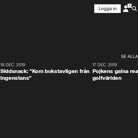
Logga in
SE ALLA
8
19 DEC. 2019
17 DEC. 2019
Skidsnack: ”Kom bokstavligen från
Pojkens galna rea
ingenstans”
golfvärlden