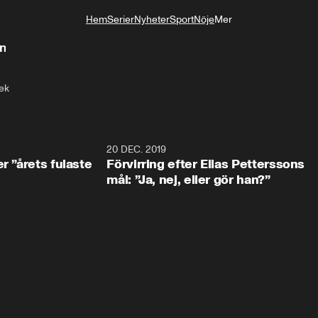
Hem
Serier
Nyheter
Sport
Nöje
Mer
Livsstil
rn
ek
0:49
20 DEC. 2019
1:0
r ”årets fulaste
Förvirring efter Elias Petterssons
mål: ”Ja, nej, eller gör han?”