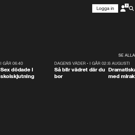
Logga in
SE ALLA
6
I GÅR 06:40
0:47
DAGENS VÄDER
•
I GÅR 02:30
1:06
6 AUGUSTI
Sex dödade i
Så blir vädret där du
Dramatisk
skolskjutning
bor
med miraku