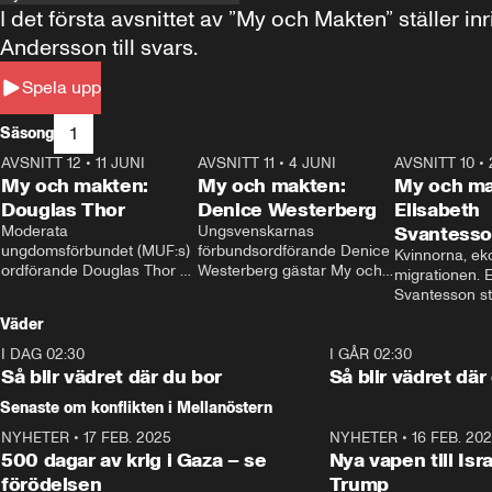
I det första avsnittet av ”My och Makten” ställe
Andersson till svars.
Spela upp
1
Säsong
AVSNITT 12
•
11 JUNI
26:27
AVSNITT 11
•
4 JUNI
23:40
AVSNITT 10
•
My och makten:
My och makten:
My och ma
Douglas Thor
Denice Westerberg
Elisabeth
Moderata 
Ungsvenskarnas 
Svantess
ungdomsförbundet (MUF:s) 
förbundsordförande Denice 
Kvinnorna, ek
ordförande Douglas Thor 
Westerberg gästar My och 
migrationen. E
gästar My och makten. I 
makten. I avsnittet 
Svantesson stäl
avsnittet diskuteras 
diskuteras migrationsfrågan 
när finansmini
Väder
tonårsutvisningarna och hur 
och hur SD ska locka 
Moderaterna ska locka 
kvinnliga väljare. 
I DAG 02:30
1:06
I GÅR 02:30
väljare till valet i höst. 
Så blir vädret där du bor
Så blir vädret där
Senaste om konflikten i Mellanöstern
NYHETER
•
17 FEB. 2025
0:45
NYHETER
•
16 FEB. 20
500 dagar av krig i Gaza – se
Nya vapen till Isr
förödelsen
Trump