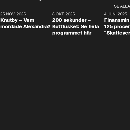
SE ALLA
3
25 NOV. 2025
31:05
8 OKT. 2025
4:29
4 JUNI 2025
Knutby – Vem
200 sekunder –
Finansmin
mördade Alexandra?
Köttfusket: Se hela
125 procent
programmet här
"Skattever
viktig uppg