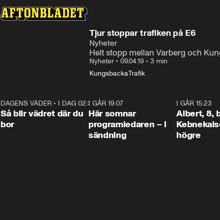
Tjur stoppar trafiken på E6
Nyheter
Helt stopp mellan Varberg och Ku
Nyheter
•
09.04.19
•
3 min
Kungsbacka
Trafik
DAGENS VÄDER
•
I DAG 02:30
1:06
I GÅR 19:07
0:45
I GÅR 15:23
Så blir vädret där du
Här somnar
Albert, 8,
bor
programledaren – i
Kebnekaise
sändning
högre