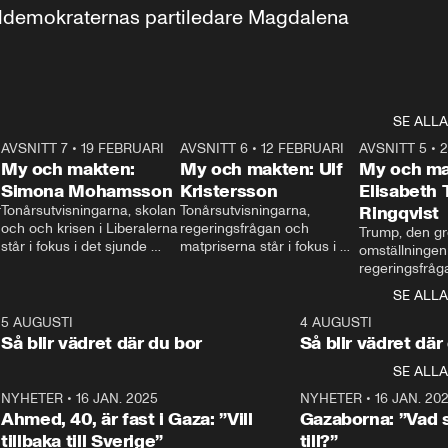
aldemokraternas partiledare Magdalena 
SE ALLA
7
AVSNITT 7
•
19 FEBRUARI
24:30
AVSNITT 6
•
12 FEBRUARI
27:30
AVSNITT 5
•
My och makten:
My och makten: Ulf
My och ma
Simona Mohamsson
Kristersson
Elisabeth
 
Tonårsutvisningarna, skolan 
Tonårsutvisningarna, 
Ringqvist
och och krisen i Liberalerna 
regeringsfrågan och 
Trump, den gr
står i fokus i det sjunde 
matpriserna står i fokus i 
omställningen
avsnittet av ”My och 
det sjätte avsnittet av ”My 
regeringsfråga
makten”. Se när 
och makten”. Se när 
centrum i det 
SE ALLA
Aftonbladets inrikespolitiska 
Aftonbladets inrikespolitiska 
avsnittet av ”
kommentator My 
kommentator My 
6
5 AUGUSTI
1:06
4 AUGUSTI
Makten”. Se nä
Rohwedder ställer 
Rohwedder ställer 
Så blir vädret där du bor
Så blir vädret där
Aftonbladets in
utbildnings- och 
statsminister Ulf Kristersson 
kommentator 
SE ALLA
integrationsminister Simona 
till svars.
Rohwedder stäl
Mohamsson till svars.
Centerpartiets
2
NYHETER
•
16 JAN. 2025
1:01
NYHETER
•
16 JAN. 20
Thand Ring till
Ahmed, 40, är fast i Gaza: ”Vill
Gazaborna: ”Vad s
tillbaka till Sverige”
till?”