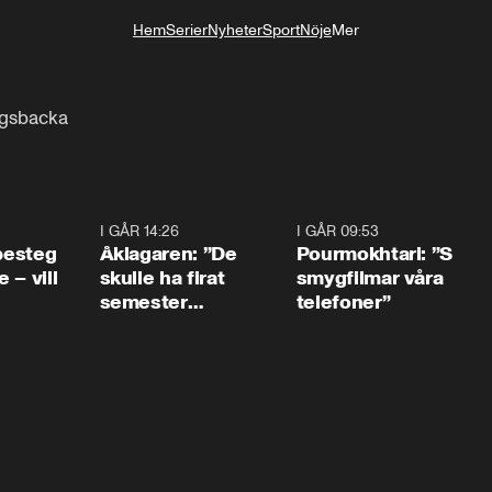
Hem
Serier
Nyheter
Sport
Nöje
Mer
Livsstil
ngsbacka
0:54
I GÅR 14:26
1:54
I GÅR 09:53
1:3
 besteg
Åklagaren: ”De
Pourmokhtari: ”S
 – vill
skulle ha firat
smygfilmar våra
semester
telefoner”
tillsammans”