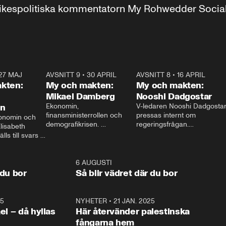
r inrikespolitiska kommentatorn My Rohwedder Soci
27 MAJ
3:51
AVSNITT 9
•
30 APRIL
24:00
AVSNITT 8
•
16 APRIL
25:1
kten:
My och makten:
My och makten:
Mikael Damberg
Nooshi Dadgostar
on
Ekonomin, 
V-ledaren Nooshi Dadgostar
finansministerrollen och 
pressas internt om 
onomin och 
demografikrisen. 
regeringsfrågan.

lisabeth 
Oppositionen ställs till svars 
I Aftonbladets 
ls till svars 
när Socialdemokraternas 
partiledarutfrågning ”My 
stern gästar 
Mikael Damberg gästar My 
och Makten” sätter hon ner 
My och Makten. 
och Makten. 
foten mot kritikerna:

1:06
6 AUGUSTI
1:0
– Vi ställer upp i val. Ska vi 
 du bor
Så blir vädret där du bor
vara med så sitter vi förstås 
25
1:22
NYHETER
•
21 JAN. 2025
0:5
ael – då hyllas
Här återvänder palestinska
fångarna hem