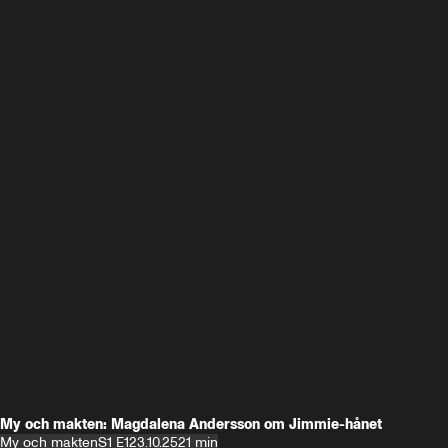
My och makten: Magdalena Andersson om Jimmie-hånet
My och makten
S1 E1
23.10.25
21 min