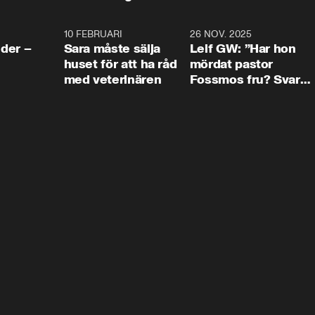
4:24
10 FEBRUARI
4:13
26 NOV. 2025
8:1
der –
Sara måste sälja
Leif GW: ”Har hon
huset för att ha råd
mördat pastor
med veterinären
Fossmos fru? Svar
nej.”