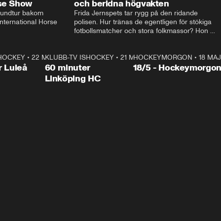
rse Show
och beridna högvakten
rundtur bakom 
Frida Jernspets tar rygg på den ridande 
ternational Horse 
polisen. Hur tränas de egentligen för stökiga 
fotbollsmatcher och stora folkmassor? Hon 
hälsar även på hos beridna högvakten, som 
den här dagen ska byta av högvakten, som 
SHOCKEY
1:00:28
•
22 MAJ
KLUBB-TV ISHOCKEY
vaktar slottet.
1:00:18
•
21 MAJ
HOCKEYMORGON
•
18 MAJ
Plus
r Luleå
60 minuter
18/5 - Hockeymorgo
Linköping HC