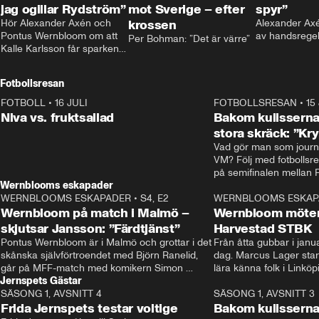
jag ogillar Rydström”
mot Sverige – efter
spyr”
Hör Alexander Axén och 
krossen
Alexander Axén
Pontus Wernbloom om att 
av handsrege
Per Bohman: ”Det är värre”
Kalle Karlsson får sparken 
från Bajen och att Henrik 
Rydström tar över
Fotbollsresan
FOTBOLL
•
16 JULI
0:44
FOTBOLLSRESAN
•
15
Niva vs. fruktsallad
Bakom kulisserna
stora skräck: ”Kr
Vad gör man som journa
VM? Följ med fotbollsr
Wernblooms eskapader
WERNBLOOMS ESKAPADER
•
S4, E2
38:23
WERNBLOOMS ESKAP
Wernbloom på match i Malmö –
Wernbloom möter
skjutsar Jansson: ”Färdtjänst”
Harvestad STBK
Pontus Wernbloom är i Malmö och grottar i det 
Från åtta gubbar i januar
skånska självförtroendet med Björn Ranelid, 
dag. Marcus Lager starta
går på MFF-match med komikern Simon 
lära känna folk i Linköp
Jernspets Gästar
”Chippen” Svensson och hjälper skadade 
STBK en institution – o
SÄSONG 1, AVSNITT 4
stjärnbacken Pontus Jansson hem. 
13:37
rakt in i värmen.
SÄSONG 1, AVSNITT 3
Frida Jernspets testar voltige
Bakom kulissern