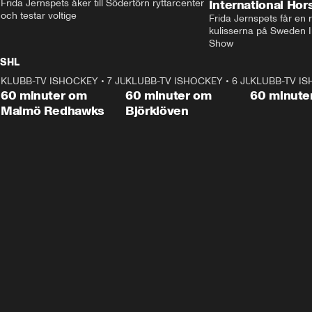
Frida Jernspets åker till Södertörn ryttarcenter 
International Ho
och testar voltige
Frida Jernspets får en 
kulisserna på Sweden In
Show
SHL
KLUBB-TV ISHOCKEY
1:02:53
•
7 JUNI
KLUBB-TV ISHOCKEY
1:00:59
•
6 JUNI
KLUBB-TV I
Plus
Plus
60 minuter om
60 minuter om
60 minute
Malmö Redhawks
Björklöven