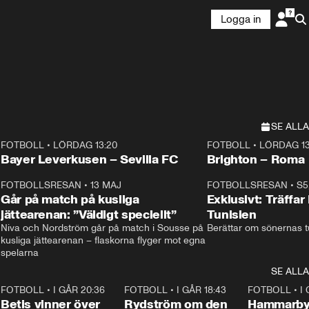
Logga in
SE ALLA
FOTBOLL
•
LÖRDAG 13:20
FOTBOLL
•
LÖRDAG 13
Plus
Plus
Bayer Leverkusen – Sevilla FC
Brighton – Roma
3
FOTBOLLSRESAN
•
13 MAJ
33:19
FOTBOLLSRESAN
•
S5
Går på match på kusliga
Exklusivt: Träffar
jättearenan: ”Väldigt speciellt”
Tunisien
Niva och Nordström går på match i Sousse på 
Berättar om sönernas tu
kusliga jättearenan – flaskorna flyger mot egna 
spelarna 
SE ALLA
2
FOTBOLL
•
I GÅR 20:36
1:30
FOTBOLL
•
I GÅR 18:43
0:46
FOTBOLL
•
I
Betis vinner över
Rydström om den
Hammarby 