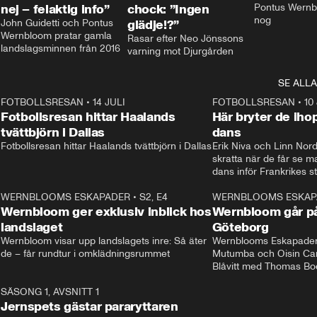
nej – felaktig info”
chock: ”Ingen
Pontus Wernbl
nog
John Guidetti och Pontus 
glädje!?”
Wernbloom pratar gamla 
Rasar efter Neo Jönssons 
landslagsminnen från 2016
varning mot Djurgården
SE ALLA
8
FOTBOLLSRESAN
•
14 JULI
41:35
FOTBOLLSRESAN
•
10
Fotbollsresan hittar Haalands
Här bryter de ih
tvättbjörn i Dallas
dans
Fotbollsresan hittar Haalands tvättbjörn i Dallas
Erik Niva och Linn Nord
skratta när de får se 
dans inför Frankrikes st
VM-kvartsfinalen. 
4
WERNBLOOMS ESKAPADER
•
S2, E4
24:20
WERNBLOOMS ESKAP
Plus
Wernbloom ger exklusiv inblick hos
Wernbloom går på
landslaget
Göteborg
Wernbloom visar upp landslagets inre: Så äter 
Wernblooms Eskapader:
de – får rundtur i omklädningsrummet
Mutumba och Oisin Cant
Blåvitt med Thomas Bo
0
SÄSONG 1, AVSNITT 1
25:12
Jernspets gästar pararyttaren