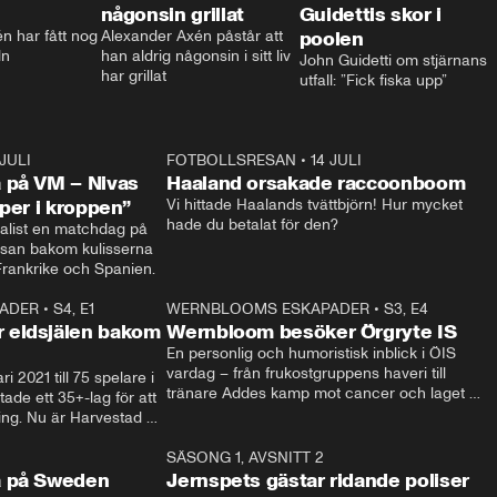
någonsin grillat
Guidettis skor i
 har fått nog 
Alexander Axén påstår att 
poolen
ln
han aldrig någonsin i sitt liv 
John Guidetti om stjärnans 
har grillat
utfall: ”Fick fiska upp”
 JULI
36:52
FOTBOLLSRESAN
•
14 JULI
0:3
 på VM – Nivas
Haaland orsakade raccoonboom
yper i kroppen”
Vi hittade Haalands tvättbjörn! Hur mycket 
hade du betalat för den?
list en matchdag på 
esan bakom kulisserna 
på semifinalen mellan Frankrike och Spanien. 
ADER
•
S4, E1
32:14
WERNBLOOMS ESKAPADER
•
S3, E4
33:1
Plus
 eldsjälen bakom
Wernbloom besöker Örgryte IS
En personlig och humoristisk inblick i ÖIS 
vardag – från frukostgruppens haveri till 
i 2021 till 75 spelare i 
tränare Addes kamp mot cancer och laget 
de ett 35+-lag för att 
som siktar mot Allsvenskan.
ing. Nu är Harvestad 
ch Wernbloom kliver 
14:14
SÄSONG 1, AVSNITT 2
24:5
a på Sweden
Jernspets gästar ridande poliser