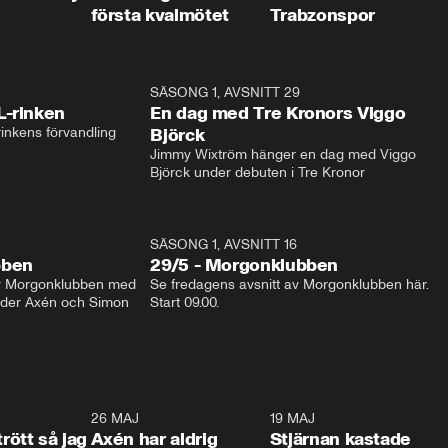
första kvalmötet
Trabzonspor
1:04
SÄSONG 1, AVSNITT 29
17:3
L-rinken
En dag med Tre Kronors Viggo
inkens förvandling
Björck
Jimmy Wixtröm hänger en dag med Viggo 
Björck under debuten i Tre Kronor
SÄSONG 1, AVSNITT 16
bben
29/5 - Morgonklubben
av Morgonklubben med 
Se fredagens avsnitt av Morgonklubben här. 
nder Axén och Simon 
Start 09.00. 
0:30
26 MAJ
0:31
19 MAJ
0:4
trött så jag
Axén har aldrig
Stjärnan kastade