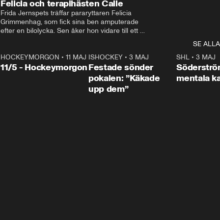
Felicia och terapihästen Calle
Frida Jernspets träffar pararyttaren Felicia 
Grimmenhag, som fick sina ben amputerade 
efter en bilolycka. Sen åker hon vidare till ett 
vård- och omsorgsboende med den 76 
SE ALLA
centimeter höga terapihästen Calle.
HOCKEYMORGON
•
11 MAJ
ISHOCKEY
•
3 MAJ
0:22
SHL
•
3 MAJ
n
11/5 - Hockeymorgon
Festade sönder
Söderströ
pokalen: ”Käkade
mentala 
upp dem”