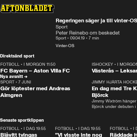
Regeringen säger ja till vinter-O
Sport
Peter Reinebo om beskedet
Sport
•
09.04.19
•
7 min
Vinter-OS
Direktsänd sport
FOTBOLL
•
I MORGON 11:50
ISHOCKEY
•
I MORGON
Plus
Plus
FC Bayern – Aston Villa FC
Västerås – Leksa
Nya avsnitt →
SPORT
•
7 JUNI
16:36
JIMMY HJÄRTA HOCK
Gör löptester med Andreas
En dag med Tre K
Almgren
Björck
Jimmy Wixtröm hänger 
Björck under debuten i
Senaste sportklippen
FOTBOLL
•
I DAG 19:55
0:29
FOTBOLL
•
I DAG 19:55
1:56
FOTBOLL
•
I
Blåvitt tvingas
”Vi visste inte nog
Räddade 