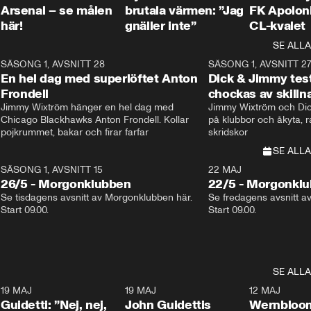
Arsenal – se målen
brutala värmen: ”Jag
FK Apoloni
här!
gnäller inte”
CL-kvalet
SE ALLA
8
SÄSONG 1, AVSNITT 28
20:38
SÄSONG 1, AVSNITT 2
Plus
En hel dag med superlöftet Anton
Dick & Jimmy test
Frondell
chockas av skill
Jimmy Wixtröm hänger en hel dag med 
Jimmy Wixtröm och Dick
Chicago Blackhawks Anton Frondell. Kollar 
på klubbor och åkyta, r
pojkrummet, bakar och firar farfar
skridskor 
SE ALLA
SÄSONG 1, AVSNITT 15
22 MAJ
26/5 - Morgonklubben
22/5 - Morgonkl
Se tisdagens avsnitt av Morgonklubben här. 
Se fredagens avsnitt a
Start 09.00. 
Start 09.00. 
SE ALLA
3
19 MAJ
0:39
19 MAJ
0:34
12 MAJ
Guidetti: ”Nej, nej,
John Guidettis
Wernbloom