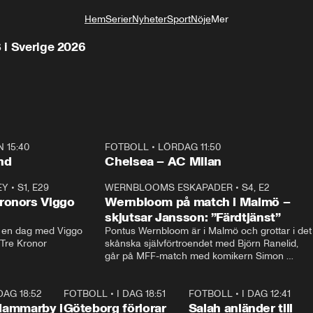
Hem
Serier
Nyheter
Sport
Nöje
Mer
Livsstil
S i Sverige 2026
 15:40
FOTBOLL
•
LÖRDAG 11:50
Plus
nd
Chelsea – AC Milan
EY
•
S1, E29
17:38
WERNBLOOMS ESKAPADER
•
S4, E2
38:2
ronors Viggo
Wernbloom på match i Malmö –
skjutsar Jansson: ”Färdtjänst”
en dag med Viggo 
Pontus Wernbloom är i Malmö och grottar i det 
 Tre Kronor
skånska självförtroendet med Björn Ranelid, 
går på MFF-match med komikern Simon 
”Chippen” Svensson och hjälper skadade 
stjärnbacken Pontus Jansson hem. 
 DAG 18:52
2:17
FOTBOLL
•
I DAG 18:51
2:17
FOTBOLL
•
I DAG 12:41
0:4
Hammarby i
Göteborg förlorar
Salah anländer till