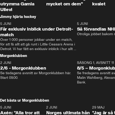
utrymma Gamla
mycket om dem”
kvalet
Ullevi
Jimmy hjärta hockey
5 JUNI
11:14
5 JUNI
Får exklusiv inblick under Detroit-
Så förvandlas NH
match
Otroliga jobbet bakom r
Över 1 000 personer jobbar under en match, 
för att få allt att gå runt i Little Ceasars Arena i 
Detroit. Vi har fått en exklusiv inblick i hur allt 
fungerar inför och under match i världens 
Morgonklubben
bästa hockeyliga
2 JUNI
SÄSONG 1, AVSNITT 11
2/6 - Morgonklubben
8/5 – Morgonklu
Se tisdagens avsnitt av Morgonklubben här. 
Se fredagens avsnitt 
Start 09.00. 
Malin Wahlberg, Alexa
Bank. 
Det bästa ur Morgonklubben
5 JUNI
0:44
2 JUNI
0:26
29 MAJ
Axén: ”Alla tror att
Norges ultimata hån
”Jag är så 