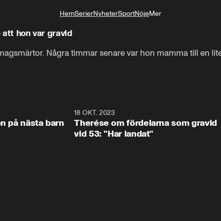
Hem
Serier
Nyheter
Sport
Nöje
Mer
Livsstil
e att hon var gravid
 magsmärtor. Några timmar senare var hon mamma till en liten
1:23
18 OKT. 2023
1:1
ön på nästa barn
Therése om fördelarna som gravid
vid 53: "Har landat"