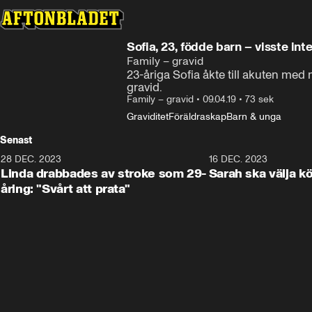
Sofia, 23, födde barn – visste int
Family – gravid
23-åriga Sofia åkte till akuten med
gravid.
Family – gravid
•
09.04.19
•
73 sek
Graviditet
Föräldraskap
Barn & unga
Senast
28 DEC. 2023
1:52
16 DEC. 2023
Linda drabbades av stroke som 29-
Sarah ska välja k
åring: "Svårt att prata"