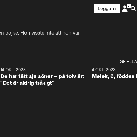
Logga in
 pojke. Hon visste inte att hon var 
SE ALLA
5
14 OKT. 2023
1:09
4 OKT. 2023
De har fått sju söner – på tolv år:
Melek, 3, föddes 
"Det är aldrig tråkigt"