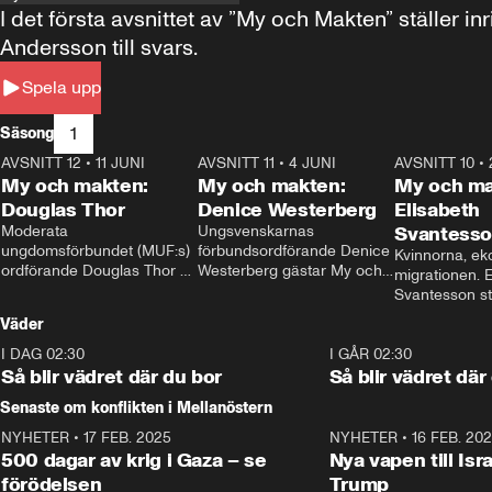
I det första avsnittet av ”My och Makten” ställe
Andersson till svars.
Spela upp
1
Säsong
AVSNITT 12
•
11 JUNI
26:27
AVSNITT 11
•
4 JUNI
23:40
AVSNITT 10
•
My och makten:
My och makten:
My och ma
Douglas Thor
Denice Westerberg
Elisabeth
Moderata 
Ungsvenskarnas 
Svantess
ungdomsförbundet (MUF:s) 
förbundsordförande Denice 
Kvinnorna, ek
ordförande Douglas Thor 
Westerberg gästar My och 
migrationen. E
gästar My och makten. I 
makten. I avsnittet 
Svantesson stäl
avsnittet diskuteras 
diskuteras migrationsfrågan 
när finansmini
Väder
tonårsutvisningarna och hur 
och hur SD ska locka 
Moderaterna ska locka 
kvinnliga väljare. 
I DAG 02:30
1:06
I GÅR 02:30
väljare till valet i höst. 
Så blir vädret där du bor
Så blir vädret där
Senaste om konflikten i Mellanöstern
NYHETER
•
17 FEB. 2025
0:45
NYHETER
•
16 FEB. 20
500 dagar av krig i Gaza – se
Nya vapen till Isr
förödelsen
Trump