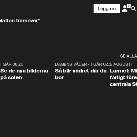
Logga in
elation framöver”
SE ALLA
6
I GÅR 08:20
0:31
DAGENS VÄDER
•
I GÅR 02:30
1:06
5 AUGUSTI
Se de nya bilderna
Så blir vädret där du
Larmet: M
på solen
bor
farligt för
centrala 