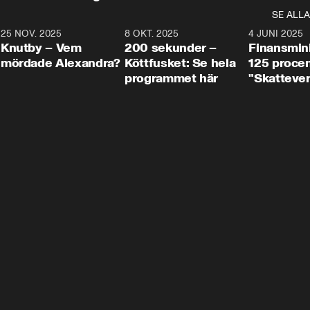
SE ALLA
3
25 NOV. 2025
31:05
8 OKT. 2025
4:29
4 JUNI 2025
Knutby – Vem
200 sekunder –
Finansmin
mördade Alexandra?
Köttfusket: Se hela
125 procent
programmet här
"Skattever
viktig uppg