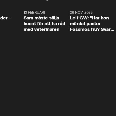
4:24
10 FEBRUARI
4:13
26 NOV. 2025
8:1
der –
Sara måste sälja
Leif GW: ”Har hon
huset för att ha råd
mördat pastor
med veterinären
Fossmos fru? Svar
nej.”