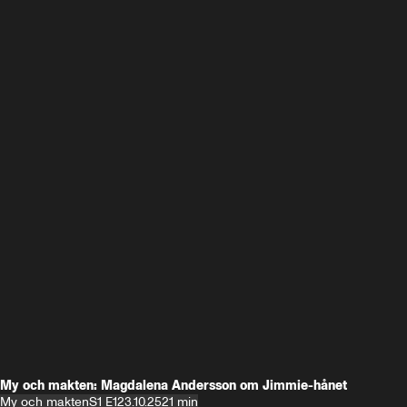
My och makten: Magdalena Andersson om Jimmie-hånet
My och makten
S1 E1
23.10.25
21 min