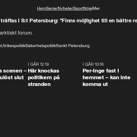
Hem
Serier
Nyheter
Sport
Nöje
Mer
Livsstil
räffas i S:t Petersburg: ”Finns möjlighet till en bättre r
arktiskt forum.
n
Utrikespolitik
Säkerhetspolitik
Sankt Petersburg
0:42
I GÅR 12:19
0:45
I GÅR 10:16
1:2
a scenen –
Här knockas
Per-Inge fast i
löst slut
politikern på
hemmet – kan inte
stranden
komma ut