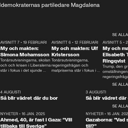
aldemokraternas partiledare Magdalena 
SE ALLA
7
AVSNITT 7
•
19 FEBRUARI
24:30
AVSNITT 6
•
12 FEBRUARI
27:30
AVSNITT 5
•
My och makten:
My och makten: Ulf
My och ma
Simona Mohamsson
Kristersson
Elisabeth
 
Tonårsutvisningarna, skolan 
Tonårsutvisningarna, 
Ringqvist
och och krisen i Liberalerna 
regeringsfrågan och 
Trump, den gr
står i fokus i det sjunde 
matpriserna står i fokus i 
omställningen
avsnittet av ”My och 
det sjätte avsnittet av ”My 
regeringsfråga
makten”. Se när 
och makten”. Se när 
centrum i det 
SE ALLA
Aftonbladets inrikespolitiska 
Aftonbladets inrikespolitiska 
avsnittet av ”
kommentator My 
kommentator My 
6
4 AUGUSTI
1:06
3 AUGUSTI
Makten”. Se nä
Rohwedder ställer 
Rohwedder ställer 
Så blir vädret där du bor
Så blir vädret där
Aftonbladets in
utbildnings- och 
statsminister Ulf Kristersson 
kommentator 
SE ALLA
integrationsminister Simona 
till svars.
Rohwedder stäl
Mohamsson till svars.
Centerpartiets
2
NYHETER
•
16 JAN. 2025
1:01
NYHETER
•
16 JAN. 20
Thand Ring till
Ahmed, 40, är fast i Gaza: ”Vill
Gazaborna: ”Vad s
tillbaka till Sverige”
till?”