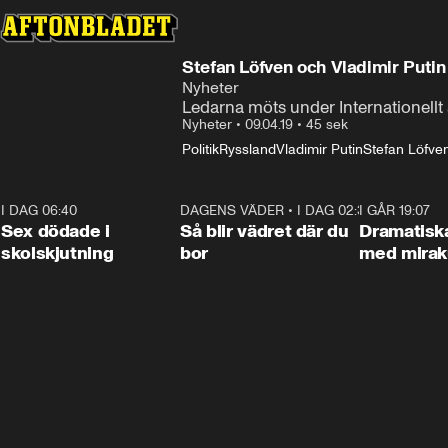
Stefan Löfven och Vladimir Putin t
Nyheter
Ledarna möts under Internationellt 
Nyheter
•
09.04.19
•
45 sek
Politik
Ryssland
Vladimir Putin
Stefan Löfve
I DAG 06:40
0:47
DAGENS VÄDER
•
I DAG 02:30
1:06
I GÅR 19:07
Sex dödade i
Så blir vädret där du
Dramatisk
skolskjutning
bor
med miraku