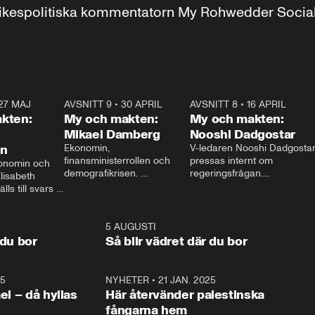
r inrikespolitiska kommentatorn My Rohwedder Soci
27 MAJ
3:51
AVSNITT 9
•
30 APRIL
24:00
AVSNITT 8
•
16 APRIL
25:1
kten:
My och makten:
My och makten:
Mikael Damberg
Nooshi Dadgostar
on
Ekonomin, 
V-ledaren Nooshi Dadgostar
finansministerrollen och 
pressas internt om 
onomin och 
demografikrisen. 
regeringsfrågan.

lisabeth 
Oppositionen ställs till svars 
I Aftonbladets 
ls till svars 
när Socialdemokraternas 
partiledarutfrågning ”My 
stern gästar 
Mikael Damberg gästar My 
och Makten” sätter hon ner 
My och Makten. 
och Makten. 
foten mot kritikerna:

1:06
5 AUGUSTI
1:0
– Vi ställer upp i val. Ska vi 
 du bor
Så blir vädret där du bor
vara med så sitter vi förstås 
25
1:22
NYHETER
•
21 JAN. 2025
0:5
ael – då hyllas
Här återvänder palestinska
fångarna hem