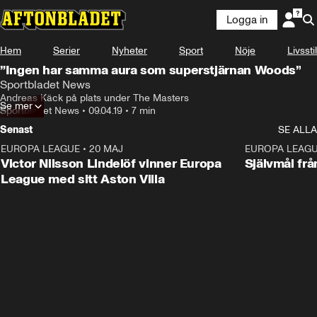
Logga in
Hem
Serier
Nyheter
Sport
Nöje
Livsstil
”Ingen har samma aura som superstjärnan Woods”
Sportbladet News
Andreas Käck på plats under The Masters
Se mer
Sportbladet News
•
09.04.19
•
7 min
Senast
SE ALLA
EUROPA LEAGUE
•
20 MAJ
1:32
EUROPA LEAG
Victor Nilsson Lindelöf vinner Europa
Självmål frå
League med sitt Aston Villa