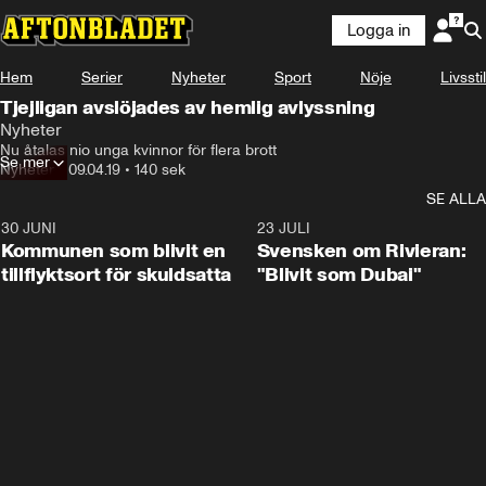
Logga in
Hem
Serier
Nyheter
Sport
Nöje
Livsstil
Tjejligan avslöjades av hemlig avlyssning
Nyheter
Nu åtalas nio unga kvinnor för flera brott
Se mer
Nyheter
•
09.04.19
•
140 sek
SE ALLA
30 JUNI
1:24
23 JULI
Kommunen som blivit en
Svensken om Rivieran:
tillflyktsort för skuldsatta
"Blivit som Dubai"