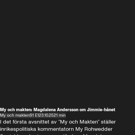
My och makten: Magdalena Andersson om Jimmie-hånet
My och makten
S1 E1
23.10.25
21 min
I det första avsnittet av ”My och Makten” ställer 
inrikespolitiska kommentatorn My Rohwedder 