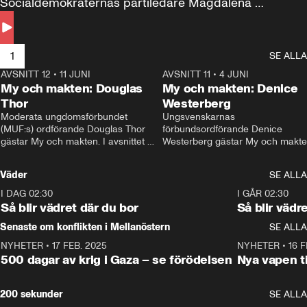
Socialdemokraternas partiledare Magdalena 
Andersson till svars.
1
SE ALLA
AVSNITT 12
•
11 JUNI
26:27
AVSNITT 11
•
4 JUNI
2
My och makten: Douglas
My och makten: Denice
Thor
Westerberg
Moderata ungdomsförbundet 
Ungsvenskarnas 
(MUF:s) ordförande Douglas Thor 
förbundsordförande Denice 
gästar My och makten. I avsnittet 
Westerberg gästar My och makten.
diskuteras tonårsutvisningarna och 
avsnittet diskuteras migrationsfrå
hur Moderaterna ska locka väljare till 
och hur SD ska locka kvinnliga 
Väder
SE ALLA
valet i höst. 
väljare. 
I DAG 02:30
1:06
I GÅR 02:30
Så blir vädret där du bor
Så blir vädr
Senaste om konflikten i Mellanöstern
SE ALLA
NYHETER
•
17 FEB. 2025
0:45
NYHETER
•
16 F
500 dagar av krig i Gaza – se förödelsen
Nya vapen ti
200 sekunder
SE ALLA