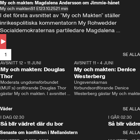
My och makten: Magdalena Andersson om Jimmie-hånet
My och makten
S1 E1
23.10.25
21 min
I det första avsnittet av ”My och Makten” ställer 
inrikespolitiska kommentatorn My Rohwedder 
Socialdemokraternas partiledare Magdalena 
Andersson till svars.
1
SE ALLA
AVSNITT 12
•
11 JUNI
26:27
AVSNITT 11
•
4 JUNI
2
My och makten: Douglas
My och makten: Denice
Thor
Westerberg
Moderata ungdomsförbundet 
Ungsvenskarnas 
(MUF:s) ordförande Douglas Thor 
förbundsordförande Denice 
gästar My och makten. I avsnittet 
Westerberg gästar My och makten.
diskuteras tonårsutvisningarna och 
avsnittet diskuteras migrationsfrå
hur Moderaterna ska locka väljare till 
och hur SD ska locka kvinnliga 
Väder
SE ALLA
valet i höst. 
väljare. 
I DAG 02:30
1:06
I GÅR 02:30
Så blir vädret där du bor
Så blir vädr
Senaste om konflikten i Mellanöstern
SE ALLA