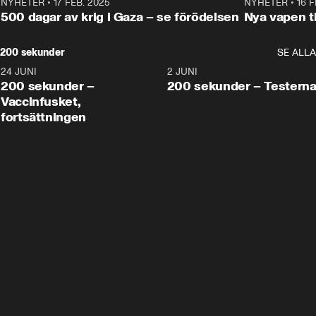
NYHETER
•
17 FEB. 2025
0:45
NYHETER
•
16 F
500 dagar av krig i Gaza – se förödelsen
Nya vapen ti
200 sekunder
SE ALLA
24 JUNI
5:00
2 JUNI
200 sekunder –
200 sekunder – Testern
Vaccinfusket,
fortsättningen