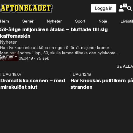
Logga in
Hem
Serier
Nyheter
Sport
Nöje
Livsstil
59-årige miljonären åtalas – bluffade till sig
kaffemaskin
Nyheter
Han tvekade inte att köpa en egen ö för 74 miljoner kronor.

Men när Andrew Lippi, 59, skulle lämna tillbaka den nyinköpta 
Se mer
kaffemaskinen stoppade han en basketboll i kartongen.

Nyheter
•
09.04.19
•
75 sek
Och glödlamporna han lämnade tillbaka till affären var gamla.
SE ALLA
I DAG 19:07
0:42
I DAG 12:19
Dramatiska scenen – med
Här knockas politikern p
mirakulöst slut
stranden