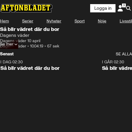
Logga in
Hem
Serier
Nyheter
Sport
Nöje
Livsstil
Så blir vädret där du bor
Dagens väder
Dagens väder 10 april
Se mer
Dagens väder
•
10.04.19
•
67 sek
Senast
SE ALLA
I DAG 02:30
1:06
I GÅR 02:30
Så blir vädret där du bor
Så blir vädr