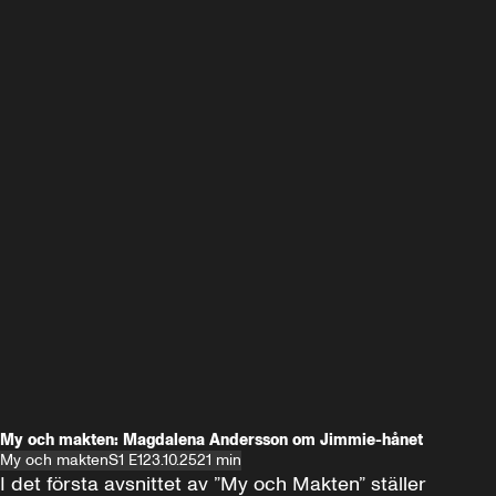
My och makten: Magdalena Andersson om Jimmie-hånet
My och makten
S1 E1
23.10.25
21 min
I det första avsnittet av ”My och Makten” ställer 