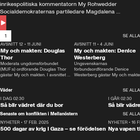
inrikespolitiska kommentatorn My Rohwedder 
Socialdemokraternas partiledare Magdalena 
Andersson till svars.
1
SE ALLA
AVSNITT 12
•
11 JUNI
26:27
AVSNITT 11
•
4 JUNI
2
My och makten: Douglas
My och makten: Denice
Thor
Westerberg
Moderata ungdomsförbundet 
Ungsvenskarnas 
(MUF:s) ordförande Douglas Thor 
förbundsordförande Denice 
gästar My och makten. I avsnittet 
Westerberg gästar My och makten.
diskuteras tonårsutvisningarna och 
avsnittet diskuteras migrationsfrå
hur Moderaterna ska locka väljare till 
och hur SD ska locka kvinnliga 
Väder
SE ALLA
valet i höst. 
väljare. 
I DAG 02:30
1:06
I GÅR 02:30
Så blir vädret där du bor
Så blir vädr
Senaste om konflikten i Mellanöstern
SE ALLA
NYHETER
•
17 FEB. 2025
0:45
NYHETER
•
16 F
500 dagar av krig i Gaza – se förödelsen
Nya vapen ti