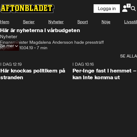
Logga in
Hem
Serier
Nyheter
Sport
Nöje
Livsstil
Här är nyheterna i vårbudgeten
Nyheter
Finansminister Magdalena Andersson hade pressträff
Se mer
Nyheter
•
10.04.19
•
7 min
SE ALLA
I DAG 12:19
0:45
I DAG 10:16
Här knockas politikern på
Per-Inge fast i hemmet –
stranden
kan inte komma ut