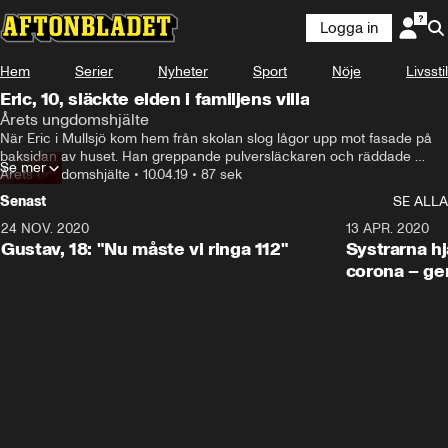
Logga in
Hem
Serier
Nyheter
Sport
Nöje
Livsstil
Eric, 10, släckte elden i familjens villa
Årets ungdomshjälte
När Eric i Mullsjö kom hem från skolan slog lågor upp mot fasade på 
baksidan av huset. Han greppande pulversläckaren och räddade 
Se mer
huset.
Årets ungdomshjälte
•
10.04.19
•
87 sek
Senast
SE ALLA
24 NOV. 2020
1:31
13 APR. 2020
Gustav, 18: "Nu måste vi ringa 112"
Systrarna hj
corona – ge