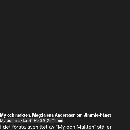
My och makten: Magdalena Andersson om Jimmie-hånet
My och makten
S1 E1
23.10.25
21 min
I det första avsnittet av ”My och Makten” ställer 