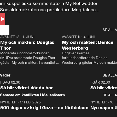
inrikespolitiska kommentatorn My Rohwedder 
Socialdemokraternas partiledare Magdalena 
Andersson till svars.
1
SE ALLA
AVSNITT 12
•
11 JUNI
26:27
AVSNITT 11
•
4 JUNI
2
My och makten: Douglas
My och makten: Denice
Thor
Westerberg
Moderata ungdomsförbundet 
Ungsvenskarnas 
(MUF:s) ordförande Douglas Thor 
förbundsordförande Denice 
gästar My och makten. I avsnittet 
Westerberg gästar My och makten.
diskuteras tonårsutvisningarna och 
avsnittet diskuteras migrationsfrå
hur Moderaterna ska locka väljare till 
och hur SD ska locka kvinnliga 
Väder
SE ALLA
valet i höst. 
väljare. 
I DAG 02:30
1:06
I GÅR 02:30
Så blir vädret där du bor
Så blir vädr
Senaste om konflikten i Mellanöstern
SE ALLA
NYHETER
•
17 FEB. 2025
0:45
NYHETER
•
16 F
500 dagar av krig i Gaza – se förödelsen
Nya vapen ti