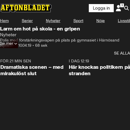
Logga in
Hem
Serier
Nyheter
Sport
Nöje
Livsstil
Larm om hot på skola - en gripen
Nyheter
Polis med förstärkningsvapen på plats på gymnasiet i Härnösand
Se mer
Nyheter
•
10.04.19
•
68 sek
SE ALLA
FÖR 21 MIN SEN
0:42
I DAG 12:19
Dramatiska scenen – med
Här knockas politikern p
mirakulöst slut
stranden