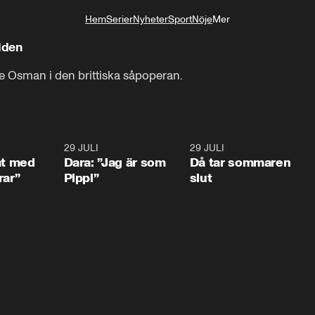
Hem
Serier
Nyheter
Sport
Nöje
Mer
Livsstil
iden
e Osman i den brittiska såpoperan.
1:02
29 JULI
0:41
29 JULI
0:3
at med
Dara: ”Jag är som
Då tar sommaren
rar”
Pippi”
slut