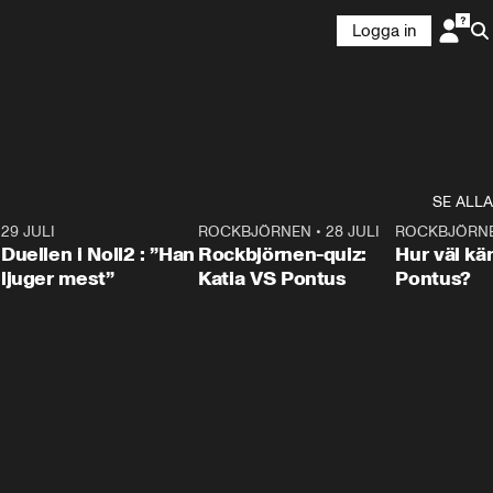
Logga in
SE ALLA
9
29 JULI
0:47
ROCKBJÖRNEN
•
28 JULI
0:15
ROCKBJÖRN
Duellen i Noll2 : ”Han
Rockbjörnen-quiz:
Hur väl kä
ljuger mest”
Katia VS Pontus
Pontus?