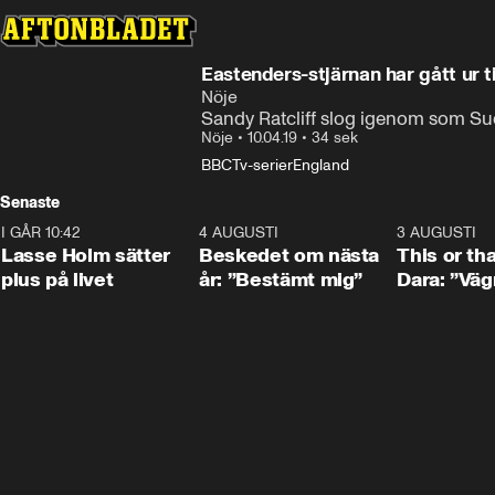
Eastenders-stjärnan har gått ur t
Nöje
Sandy Ratcliff slog igenom som Su
Nöje
•
10.04.19
•
34 sek
BBC
Tv-serier
England
Senaste
I GÅR 10:42
1:04
4 AUGUSTI
0:24
3 AUGUSTI
Lasse Holm sätter
Beskedet om nästa
This or th
plus på livet
år: ”Bestämt mig”
Dara: ”Väg