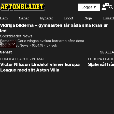
Logga in
Hem
Serier
Nyheter
Sport
Nöje
Livsstil
Vidriga bilderna – gymnasten får båda sina knän ur
led
Sportbladet News
Samantha Cerio tvingas avsluta karriären efter detta.
Se mer
Sportbladet News
•
10.04.19
•
37 sek
Senast
SE ALLA
EUROPA LEAGUE
•
20 MAJ
1:32
EUROPA LEAG
Victor Nilsson Lindelöf vinner Europa
Självmål frå
League med sitt Aston Villa