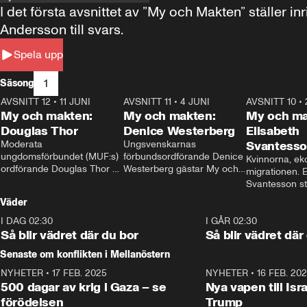
I det första avsnittet av ”My och Makten” ställe
Andersson till svars.
Spela upp
1
Säsong
AVSNITT 12
•
11 JUNI
26:27
AVSNITT 11
•
4 JUNI
23:40
AVSNITT 10
•
My och makten:
My och makten:
My och ma
Douglas Thor
Denice Westerberg
Elisabeth
Moderata 
Ungsvenskarnas 
Svantess
ungdomsförbundet (MUF:s) 
förbundsordförande Denice 
Kvinnorna, ek
ordförande Douglas Thor 
Westerberg gästar My och 
migrationen. E
gästar My och makten. I 
makten. I avsnittet 
Svantesson stäl
avsnittet diskuteras 
diskuteras migrationsfrågan 
när finansmini
Väder
tonårsutvisningarna och hur 
och hur SD ska locka 
Moderaterna ska locka 
kvinnliga väljare. 
I DAG 02:30
1:06
I GÅR 02:30
väljare till valet i höst. 
Så blir vädret där du bor
Så blir vädret där
Senaste om konflikten i Mellanöstern
NYHETER
•
17 FEB. 2025
0:45
NYHETER
•
16 FEB. 20
500 dagar av krig i Gaza – se
Nya vapen till Isr
förödelsen
Trump