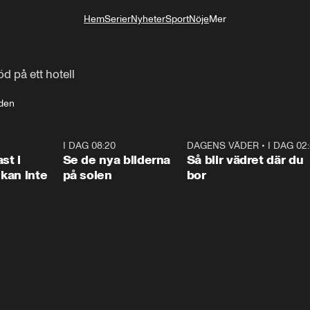
Hem
Serier
Nyheter
Sport
Nöje
Mer
Livsstil
öd på ett hotell
den
1:26
I DAG 08:20
0:31
DAGENS VÄDER
•
I DAG 02
1:0
st i
Se de nya bilderna
Så blir vädret där du
kan inte
på solen
bor