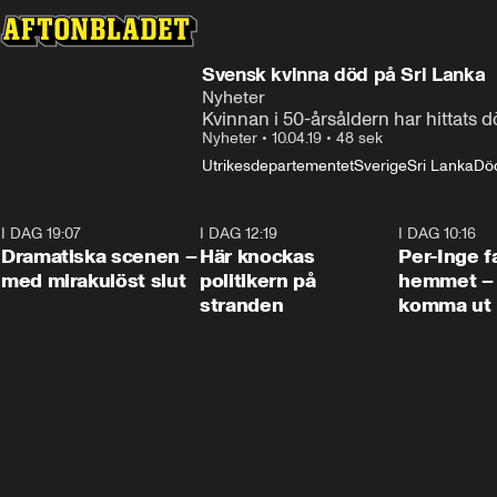
Svensk kvinna död på Sri Lanka
Nyheter
Kvinnan i 50-årsåldern har hittats d
Nyheter
•
10.04.19
•
48 sek
Utrikesdepartementet
Sverige
Sri Lanka
Dö
I DAG 19:07
0:42
I DAG 12:19
0:45
I DAG 10:16
Dramatiska scenen –
Här knockas
Per-Inge fa
med mirakulöst slut
politikern på
hemmet – 
stranden
komma ut