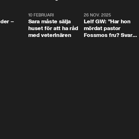
4:24
10 FEBRUARI
4:13
26 NOV. 2025
8:1
der –
Sara måste sälja
Leif GW: ”Har hon
huset för att ha råd
mördat pastor
med veterinären
Fossmos fru? Svar
nej.”