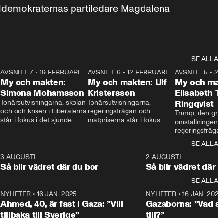
aldemokraternas partiledare Magdalena 
SE ALLA
7
AVSNITT 7
•
19 FEBRUARI
24:30
AVSNITT 6
•
12 FEBRUARI
27:30
AVSNITT 5
•
My och makten:
My och makten: Ulf
My och ma
Simona Mohamsson
Kristersson
Elisabeth
 
Tonårsutvisningarna, skolan 
Tonårsutvisningarna, 
Ringqvist
och och krisen i Liberalerna 
regeringsfrågan och 
Trump, den gr
står i fokus i det sjunde 
matpriserna står i fokus i 
omställningen
avsnittet av ”My och 
det sjätte avsnittet av ”My 
regeringsfråga
makten”. Se när 
och makten”. Se när 
centrum i det 
SE ALLA
Aftonbladets inrikespolitiska 
Aftonbladets inrikespolitiska 
avsnittet av ”
kommentator My 
kommentator My 
6
3 AUGUSTI
1:06
2 AUGUSTI
Makten”. Se nä
Rohwedder ställer 
Rohwedder ställer 
Så blir vädret där du bor
Så blir vädret där
Aftonbladets in
utbildnings- och 
statsminister Ulf Kristersson 
kommentator 
SE ALLA
integrationsminister Simona 
till svars.
Rohwedder stäl
Mohamsson till svars.
Centerpartiets
2
NYHETER
•
16 JAN. 2025
1:01
NYHETER
•
16 JAN. 20
Thand Ring till
Ahmed, 40, är fast i Gaza: ”Vill
Gazaborna: ”Vad s
tillbaka till Sverige”
till?”