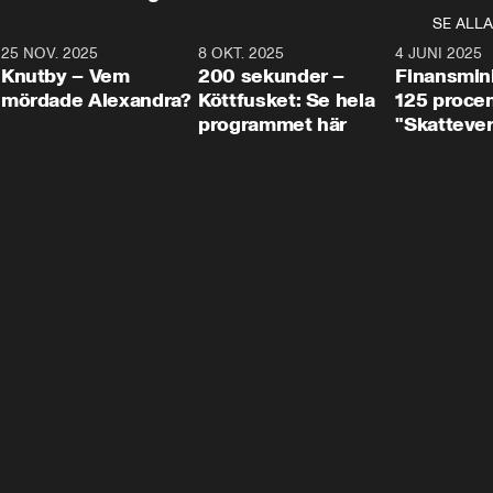
SE ALLA
3
25 NOV. 2025
31:05
8 OKT. 2025
4:29
4 JUNI 2025
Knutby – Vem
200 sekunder –
Finansmin
mördade Alexandra?
Köttfusket: Se hela
125 procent
programmet här
"Skattever
viktig uppg