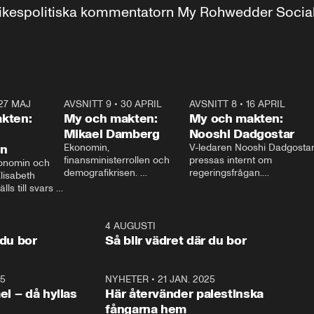
r inrikespolitiska kommentatorn My Rohwedder Soci
27 MAJ
3:51
AVSNITT 9
•
30 APRIL
24:00
AVSNITT 8
•
16 APRIL
25:1
kten:
My och makten:
My och makten:
Mikael Damberg
Nooshi Dadgostar
on
Ekonomin, 
V-ledaren Nooshi Dadgostar
finansministerrollen och 
pressas internt om 
onomin och 
demografikrisen. 
regeringsfrågan.

lisabeth 
Oppositionen ställs till svars 
I Aftonbladets 
ls till svars 
när Socialdemokraternas 
partiledarutfrågning ”My 
stern gästar 
Mikael Damberg gästar My 
och Makten” sätter hon ner 
My och Makten. 
och Makten. 
foten mot kritikerna:

1:06
4 AUGUSTI
1:0
– Vi ställer upp i val. Ska vi 
 du bor
Så blir vädret där du bor
vara med så sitter vi förstås 
25
1:22
NYHETER
•
21 JAN. 2025
0:5
ael – då hyllas
Här återvänder palestinska
fångarna hem