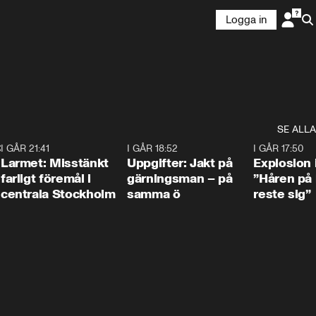
Logga in
SE ALLA
:30
6
I GÅR 21:41
0:35
I GÅR 18:52
0:33
I GÅR 17:50
Larmet: Misstänkt
Uppgifter: Jakt på
Explosion 
farligt föremål i
gärningsman – på
”Håren på
centrala Stockholm
samma ö
reste sig”