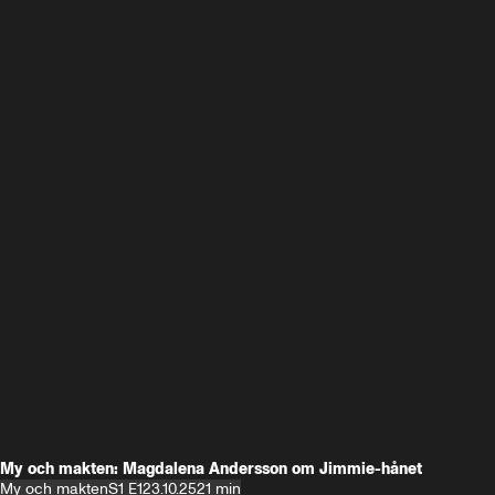
My och makten: Magdalena Andersson om Jimmie-hånet
My och makten
S1 E1
23.10.25
21 min