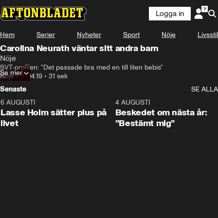
Logga in
Hem
Serier
Nyheter
Sport
Nöje
Livsstil
Carolina Neurath väntar sitt andra barn
Nöje
SVT-profilen: "Det passade bra med en till liten bebis"
Se mer
Nöje
•
10.04.19
•
31 sek
Senaste
SE ALLA
6 AUGUSTI
1:04
4 AUGUSTI
Lasse Holm sätter plus på
Beskedet om nästa år:
livet
”Bestämt mig”