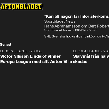
”Kan bli någon tår inför återkoms
Sportbladet News
Hans Abrahamsson om Bert Roberts
Sportbladet News
•
10.04.19
•
5 min
SHL Svenska hockeyligan
Linköpings HC
I
Senast
EUROPA LEAGUE
•
20 MAJ
1:32
EUROPA LEAGUE
•
9 A
Victor Nilsson Lindelöf vinner
Självmål från hal
Europa League med sitt Aston Villa
skadad