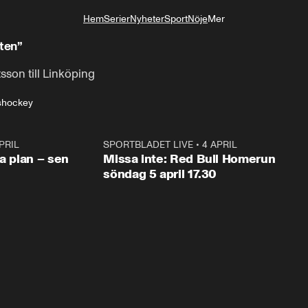
Hem
Serier
Nyheter
Sport
Nöje
Mer
Livsstil
ten”
son till Linköping
shockey
PRIL
1:03
SPORTBLADET LIVE
•
4 APRIL
1:0
va plan – sen
Missa inte: Red Bull Homerun
söndag 5 april 17.30