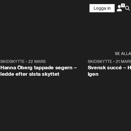
Logga in
SE ALLA
9
SKIDSKYTTE
•
22 MARS
0:55
SKIDSKYTTE
•
21 MAR
Hanna Öberg tappade segern –
Svensk succé – 
ledde efter sista skyttet
igen